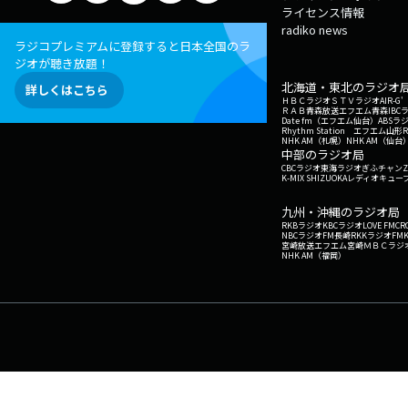
ライセンス情報
radiko news
ラジコプレミアムに登録すると日本全国のラ
ジオが聴き放題！
北海道・東北のラジオ
詳しくはこちら
ＨＢＣラジオ
ＳＴＶラジオ
AIR-
ＲＡＢ青森放送
エフエム青森
IBC
Date fm（エフエム仙台）
ABSラ
Rhythm Station エフエム山形
NHK AM（札幌）
NHK AM（仙台
中部のラジオ局
CBCラジオ
東海ラジオ
ぎふチャン
Z
K-MIX SHIZUOKA
レディオキューブ
九州・沖縄のラジオ局
RKBラジオ
KBCラジオ
LOVE FM
CR
NBCラジオ
FM長崎
RKKラジオ
FM
宮崎放送
エフエム宮崎
ＭＢＣラジ
NHK AM（福岡）