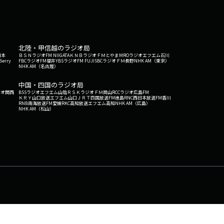
北陸・甲信越のラジオ局
日本
ＢＳＮラジオ
FM NIIGATA
ＫＮＢラジオ
ＦＭとやま
MROラジオ
エフエム石川
Berry
FBCラジオ
FM福井
YBSラジオ
FM FUJI
SBCラジオ
ＦＭ長野
NHK AM（東京）
NHK AM（名古屋）
中国・四国のラジオ局
ジオ関西
BSSラジオ
エフエム山陰
ＲＳＫラジオ
ＦＭ岡山
RCCラジオ
広島FM
ＫＲＹ山口放送
エフエム山口
ＪＲＴ四国放送
FM徳島
RNC西日本放送
FM香川
RNB南海放送
FM愛媛
RKC高知放送
エフエム高知
NHK AM（広島）
NHK AM（松山）