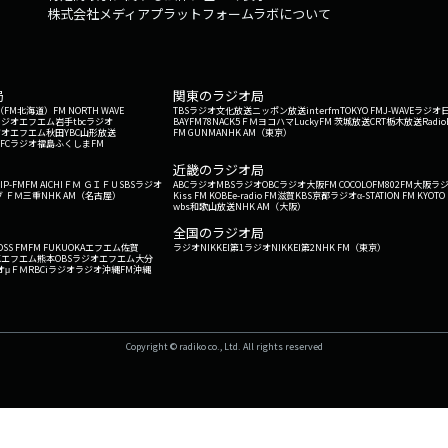
株式会社メディアプラットフォームラボについて
局
関東のラジオ局
G'（FM北海道）
FM NORTH WAVE
TBSラジオ
文化放送
ニッポン放送
interfm
TOKYO FM
J-WAVE
ラジオ
ラジオ
エフエム岩手
tbcラジオ
BAYFM78
NACK5
ＦＭヨコハマ
LuckyFM 茨城放送
CRT栃木放送
Radio
ジオ
エフエム秋田
YBC山形放送
FM GUNMA
NHK AM（東京）
RFCラジオ福島
ふくしまFM
）
近畿のラジオ局
IP-FM
FM AICHI
ＦＭ ＧＩＦＵ
SBSラジオ
ABCラジオ
MBSラジオ
OBCラジオ大阪
FM COCOLO
FM802
FM大阪
ラ
 ＦＭ三重
NHK AM（名古屋）
Kiss FM KOBE
e-radio FM滋賀
KBS京都ラジオ
α-STATION FM KYOTO
wbs和歌山放送
NHK AM（大阪）
全国のラジオ局
OSS FM
FM FUKUOKA
エフエム佐賀
ラジオNIKKEI第1
ラジオNIKKEI第2
NHK FM（東京）
Kエフエム熊本
OBSラジオ
エフエム大分
オ
μＦＭ
RBCiラジオ
ラジオ沖縄
FM沖縄
Copyright © radiko co., Ltd. All rights reserved