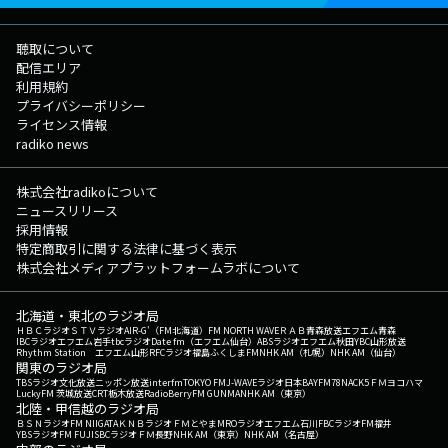
聴取について
配信エリア
利用規約
プライバシーポリシー
ライセンス情報
radiko news
株式会社radikoについて
ニュースリリース
採用情報
特定商取引に関する法律に基づく表示
株式会社メディアプラットフォームラボについて
北海道・東北のラジオ局
ＨＢＣラジオ
ＳＴＶラジオ
AIR-G'（FM北海道）
FM NORTH WAVE
ＲＡＢ青森放送
エフエム青森
IBCラジオ
エフエム岩手
tbcラジオ
Date fm（エフエム仙台）
ABSラジオ
エフエム秋田
YBC山形放送
Rhythm Station エフエム山形
RFCラジオ福島
ふくしまFM
NHK AM（札幌）
NHK AM（仙台）
関東のラジオ局
TBSラジオ
文化放送
ニッポン放送
interfm
TOKYO FM
J-WAVE
ラジオ日本
BAYFM78
NACK5
ＦＭヨコハマ
LuckyFM 茨城放送
CRT栃木放送
RadioBerry
FM GUNMA
NHK AM（東京）
北陸・甲信越のラジオ局
ＢＳＮラジオ
FM NIIGATA
ＫＮＢラジオ
ＦＭとやま
MROラジオ
エフエム石川
FBCラジオ
FM福井
YBSラジオ
FM FUJI
SBCラジオ
ＦＭ長野
NHK AM（東京）
NHK AM（名古屋）