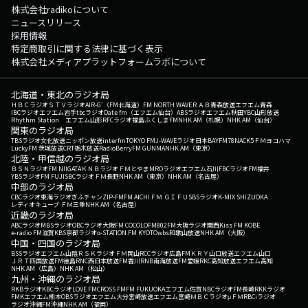
株式会社radikoについて
ニュースリリース
採用情報
特定商取引に関する法律に基づく表示
株式会社メディアプラットフォームラボについて
北海道・東北のラジオ局
ＨＢＣラジオ
ＳＴＶラジオ
AIR-G'（FM北海道）
FM NORTH WAVE
ＲＡＢ青森放送
エフエム青森
IBCラジオ
エフエム岩手
tbcラジオ
Date fm（エフエム仙台）
ABSラジオ
エフエム秋田
YBC山形放送
Rhythm Station エフエム山形
RFCラジオ福島
ふくしまFM
NHK AM（札幌）
NHK AM（仙台）
関東のラジオ局
TBSラジオ
文化放送
ニッポン放送
interfm
TOKYO FM
J-WAVE
ラジオ日本
BAYFM78
NACK5
ＦＭヨコハマ
LuckyFM 茨城放送
CRT栃木放送
RadioBerry
FM GUNMA
NHK AM（東京）
北陸・甲信越のラジオ局
ＢＳＮラジオ
FM NIIGATA
ＫＮＢラジオ
ＦＭとやま
MROラジオ
エフエム石川
FBCラジオ
FM福井
YBSラジオ
FM FUJI
SBCラジオ
ＦＭ長野
NHK AM（東京）
NHK AM（名古屋）
中部のラジオ局
CBCラジオ
東海ラジオ
ぎふチャン
ZIP-FM
FM AICHI
ＦＭ ＧＩＦＵ
SBSラジオ
K-MIX SHIZUOKA
レディオキューブ ＦＭ三重
NHK AM（名古屋）
近畿のラジオ局
ABCラジオ
MBSラジオ
OBCラジオ大阪
FM COCOLO
FM802
FM大阪
ラジオ関西
Kiss FM KOBE
e-radio FM滋賀
KBS京都ラジオ
α-STATION FM KYOTO
wbs和歌山放送
NHK AM（大阪）
中国・四国のラジオ局
BSSラジオ
エフエム山陰
ＲＳＫラジオ
ＦＭ岡山
RCCラジオ
広島FM
ＫＲＹ山口放送
エフエム山口
ＪＲＴ四国放送
FM徳島
RNC西日本放送
FM香川
RNB南海放送
FM愛媛
RKC高知放送
エフエム高知
NHK AM（広島）
NHK AM（松山）
九州・沖縄のラジオ局
RKBラジオ
KBCラジオ
LOVE FM
CROSS FM
FM FUKUOKA
エフエム佐賀
NBCラジオ
FM長崎
RKKラジオ
FMKエフエム熊本
OBSラジオ
エフエム大分
宮崎放送
エフエム宮崎
ＭＢＣラジオ
μＦＭ
RBCiラジオ
ラジオ沖縄
FM沖縄
NHK AM（福岡）