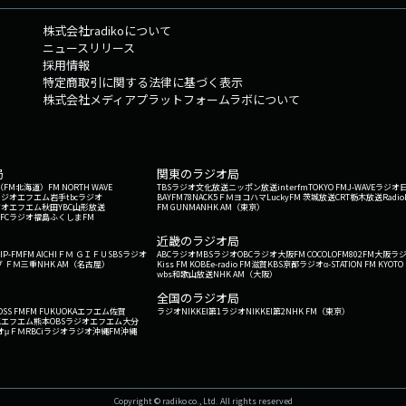
株式会社radikoについて
ニュースリリース
採用情報
特定商取引に関する法律に基づく表示
株式会社メディアプラットフォームラボについて
局
関東のラジオ局
G'（FM北海道）
FM NORTH WAVE
TBSラジオ
文化放送
ニッポン放送
interfm
TOKYO FM
J-WAVE
ラジオ
ラジオ
エフエム岩手
tbcラジオ
BAYFM78
NACK5
ＦＭヨコハマ
LuckyFM 茨城放送
CRT栃木放送
Radio
ジオ
エフエム秋田
YBC山形放送
FM GUNMA
NHK AM（東京）
RFCラジオ福島
ふくしまFM
）
近畿のラジオ局
IP-FM
FM AICHI
ＦＭ ＧＩＦＵ
SBSラジオ
ABCラジオ
MBSラジオ
OBCラジオ大阪
FM COCOLO
FM802
FM大阪
ラ
 ＦＭ三重
NHK AM（名古屋）
Kiss FM KOBE
e-radio FM滋賀
KBS京都ラジオ
α-STATION FM KYOTO
wbs和歌山放送
NHK AM（大阪）
全国のラジオ局
OSS FM
FM FUKUOKA
エフエム佐賀
ラジオNIKKEI第1
ラジオNIKKEI第2
NHK FM（東京）
Kエフエム熊本
OBSラジオ
エフエム大分
オ
μＦＭ
RBCiラジオ
ラジオ沖縄
FM沖縄
Copyright © radiko co., Ltd. All rights reserved