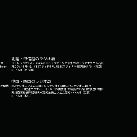
北陸・甲信越のラジオ局
日本
ＢＳＮラジオ
FM NIIGATA
ＫＮＢラジオ
ＦＭとやま
MROラジオ
エフエム石川
Berry
FBCラジオ
FM福井
YBSラジオ
FM FUJI
SBCラジオ
ＦＭ長野
NHK AM（東京）
NHK AM（名古屋）
中国・四国のラジオ局
ジオ関西
BSSラジオ
エフエム山陰
ＲＳＫラジオ
ＦＭ岡山
RCCラジオ
広島FM
ＫＲＹ山口放送
エフエム山口
ＪＲＴ四国放送
FM徳島
RNC西日本放送
FM香川
RNB南海放送
FM愛媛
RKC高知放送
エフエム高知
NHK AM（広島）
NHK AM（松山）