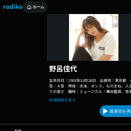
ホーム
野呂佳代
生年月日：1983年10月28日 出身地：東京都
型：Ａ型 特技：水泳、ダンス、ものまね、人
りの良さ 趣味：ミュージカル・舞台鑑賞、音
賞、ダンス、映画鑑賞、お味噌汁作り、キック
詳細情報を見る
シング 免許：乗馬ライセンス5級（2014/8 取
得）、小型船舶操縦免許2級(2014/11 取得) サ
最新回を再
ズ：163cm