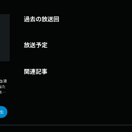
過去の放送回
放送予定
関連記事
 血液
当た
楽鑑
ボク
イ
生