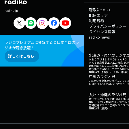
聴取について
radiko.jp
配信エリア
利用規約
プライバシーポリシー
ライセンス情報
radiko news
ラジコプレミアムに登録すると日本全国のラ
ジオが聴き放題！
北海道・東北のラジオ
詳しくはこちら
ＨＢＣラジオ
ＳＴＶラジオ
AIR-
ＲＡＢ青森放送
エフエム青森
IBC
Date fm（エフエム仙台）
ABSラ
Rhythm Station エフエム山形
NHK AM（札幌）
NHK AM（仙台
中部のラジオ局
CBCラジオ
東海ラジオ
ぎふチャン
Z
K-MIX SHIZUOKA
レディオキューブ
九州・沖縄のラジオ局
RKBラジオ
KBCラジオ
LOVE FM
CR
NBCラジオ
FM長崎
RKKラジオ
FM
宮崎放送
エフエム宮崎
ＭＢＣラジ
NHK AM（福岡）