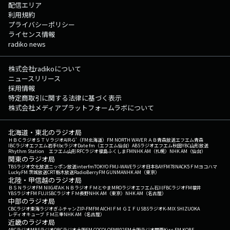
配信エリア
利用規約
プライバシーポリシー
ライセンス情報
radiko news
株式会社radikoについて
ニュースリリース
採用情報
特定商取引に関する法律に基づく表示
株式会社メディアプラットフォームラボについて
北海道・東北のラジオ局
ＨＢＣラジオ
ＳＴＶラジオ
AIR-G'（FM北海道）
FM NORTH WAVE
ＲＡＢ青森放送
エフエム青森
IBCラジオ
エフエム岩手
tbcラジオ
Date fm（エフエム仙台）
ABSラジオ
エフエム秋田
YBC山形放送
Rhythm Station エフエム山形
RFCラジオ福島
ふくしまFM
NHK AM（札幌）
NHK AM（仙台）
関東のラジオ局
TBSラジオ
文化放送
ニッポン放送
interfm
TOKYO FM
J-WAVE
ラジオ日本
BAYFM78
NACK5
ＦＭヨコハマ
LuckyFM 茨城放送
CRT栃木放送
RadioBerry
FM GUNMA
NHK AM（東京）
北陸・甲信越のラジオ局
ＢＳＮラジオ
FM NIIGATA
ＫＮＢラジオ
ＦＭとやま
MROラジオ
エフエム石川
FBCラジオ
FM福井
YBSラジオ
FM FUJI
SBCラジオ
ＦＭ長野
NHK AM（東京）
NHK AM（名古屋）
中部のラジオ局
CBCラジオ
東海ラジオ
ぎふチャン
ZIP-FM
FM AICHI
ＦＭ ＧＩＦＵ
SBSラジオ
K-MIX SHIZUOKA
レディオキューブ ＦＭ三重
NHK AM（名古屋）
近畿のラジオ局
ABCラジオ
MBSラジオ
OBCラジオ大阪
FM COCOLO
FM802
FM大阪
ラジオ関西
Kiss FM KOBE