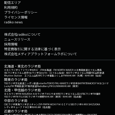
配信エリア
利用規約
プライバシーポリシー
ライセンス情報
radiko news
株式会社radikoについて
ニュースリリース
採用情報
特定商取引に関する法律に基づく表示
株式会社メディアプラットフォームラボについて
北海道・東北のラジオ局
ＨＢＣラジオ
ＳＴＶラジオ
AIR-G'（FM北海道）
FM NORTH WAVE
ＲＡＢ青森放送
エフエム青森
IBCラジオ
エフエム岩手
tbcラジオ
Date fm（エフエム仙台）
ABSラジオ
エフエム秋田
YBC山形放送
Rhythm Station エフエム山形
RFCラジオ福島
ふくしまFM
NHK AM（札幌）
NHK AM（仙台）
関東のラジオ局
TBSラジオ
文化放送
ニッポン放送
interfm
TOKYO FM
J-WAVE
ラジオ日本
BAYFM78
NACK5
ＦＭヨコハマ
LuckyFM 茨城放送
CRT栃木放送
RadioBerry
FM GUNMA
NHK AM（東京）
北陸・甲信越のラジオ局
ＢＳＮラジオ
FM NIIGATA
ＫＮＢラジオ
ＦＭとやま
MROラジオ
エフエム石川
FBCラジオ
FM福井
YBSラジオ
FM FUJI
SBCラジオ
ＦＭ長野
NHK AM（東京）
NHK AM（名古屋）
中部のラジオ局
CBCラジオ
東海ラジオ
ぎふチャン
ZIP-FM
FM AICHI
ＦＭ ＧＩＦＵ
SBSラジオ
K-MIX SHIZUOKA
レディオキューブ ＦＭ三重
NHK AM（名古屋）
近畿のラジオ局
ABCラジオ
MBSラジオ
OBCラジオ大阪
FM COCOLO
FM802
FM大阪
ラジオ関西
Kiss FM KOBE