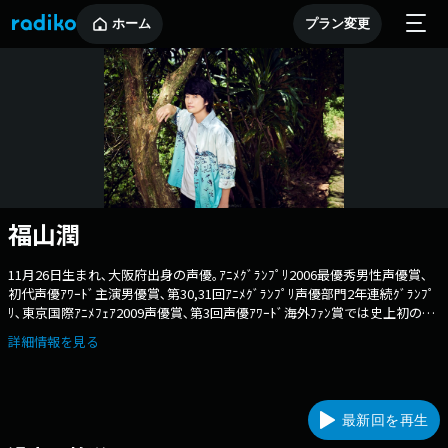
ホーム
プラン変更
福山潤
11月26日生まれ､大阪府出身の声優｡ｱﾆﾒｸﾞﾗﾝﾌﾟﾘ2006最優秀男性声優賞､
初代声優ｱﾜｰﾄﾞ主演男優賞､第30,31回ｱﾆﾒｸﾞﾗﾝﾌﾟﾘ声優部門2年連続ｸﾞﾗﾝﾌﾟ
ﾘ､東京国際ｱﾆﾒﾌｪｱ2009声優賞､第3回声優ｱﾜｰﾄﾞ海外ﾌｧﾝ賞では史上初の賞
を設立｡以降『機動戦士ｶﾞﾝﾀﾞﾑ』『ﾘｰﾝの翼』『ｺｰﾄﾞｷﾞｱｽ 反逆のﾙﾙｰｼｭ』
詳細情報を見る
『暗殺教室』『PERSONA5 the Animation』ほか多くの人気作で主演を務
める｡音楽活動では朗読ｱﾙﾊﾞﾑ『Love Letters』ｼﾘｰｽﾞなど4枚を経て､2017
年2月よりｿﾛﾌﾟﾛｼﾞｪｸﾄ始動､2018年11月21日に待望の2ndｼﾝｸﾞﾙ
｢Tightrope｣ﾘﾘｰｽ決定｡
最新回を再生