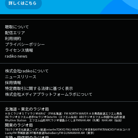
詳しくはこちら
聴取について
配信エリア
利用規約
プライバシーポリシー
ライセンス情報
radiko news
株式会社radikoについて
ニュースリリース
採用情報
特定商取引に関する法律に基づく表示
株式会社メディアプラットフォームラボについて
北海道・東北のラジオ局
ＨＢＣラジオ
ＳＴＶラジオ
AIR-G'（FM北海道）
FM NORTH WAVE
ＲＡＢ青森放送
エフエム青森
IBCラジオ
エフエム岩手
tbcラジオ
Date fm（エフエム仙台）
ABSラジオ
エフエム秋田
YBC山形放送
Rhythm Station エフエム山形
RFCラジオ福島
ふくしまFM
NHK AM（札幌）
NHK AM（仙台）
関東のラジオ局
TBSラジオ
文化放送
ニッポン放送
interfm
TOKYO FM
J-WAVE
ラジオ日本
BAYFM78
NACK5
ＦＭヨコハマ
LuckyFM 茨城放送
CRT栃木放送
RadioBerry
FM GUNMA
NHK AM（東京）
北陸・甲信越のラジオ局