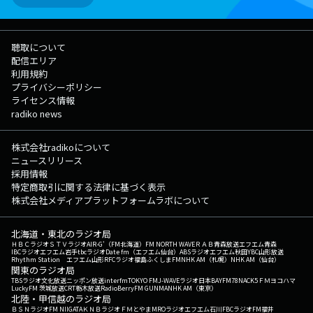
聴取について
配信エリア
利用規約
プライバシーポリシー
ライセンス情報
radiko news
株式会社radikoについて
ニュースリリース
採用情報
特定商取引に関する法律に基づく表示
株式会社メディアプラットフォームラボについて
北海道・東北のラジオ局
ＨＢＣラジオ
ＳＴＶラジオ
AIR-G'（FM北海道）
FM NORTH WAVE
ＲＡＢ青森放送
エフエム青森
IBCラジオ
エフエム岩手
tbcラジオ
Date fm（エフエム仙台）
ABSラジオ
エフエム秋田
YBC山形放送
Rhythm Station エフエム山形
RFCラジオ福島
ふくしまFM
NHK AM（札幌）
NHK AM（仙台）
関東のラジオ局
TBSラジオ
文化放送
ニッポン放送
interfm
TOKYO FM
J-WAVE
ラジオ日本
BAYFM78
NACK5
ＦＭヨコハマ
LuckyFM 茨城放送
CRT栃木放送
RadioBerry
FM GUNMA
NHK AM（東京）
北陸・甲信越のラジオ局
ＢＳＮラジオ
FM NIIGATA
ＫＮＢラジオ
ＦＭとやま
MROラジオ
エフエム石川
FBCラジオ
FM福井