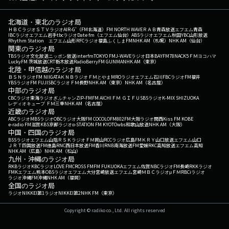
北海道・東北のラジオ局
ＨＢＣラジオ
ＳＴＶラジオ
AIR-G'（FM北海道）
FM NORTH WAVE
ＲＡＢ青森放送
エフエム青森
IBCラジオ
エフエム岩手
tbcラジオ
Date fm（エフエム仙台）
ABSラジオ
エフエム秋田
YBC山形放送
Rhythm Station エフエム山形
RFCラジオ福島
ふくしまFM
NHK AM（札幌）
NHK AM（仙台）
関東のラジオ局
TBSラジオ
文化放送
ニッポン放送
interfm
TOKYO FM
J-WAVE
ラジオ日本
BAYFM78
NACK5
ＦＭヨコハマ
LuckyFM 茨城放送
CRT栃木放送
RadioBerry
FM GUNMA
NHK AM（東京）
北陸・甲信越のラジオ局
ＢＳＮラジオ
FM NIIGATA
ＫＮＢラジオ
ＦＭとやま
MROラジオ
エフエム石川
FBCラジオ
FM福井
YBSラジオ
FM FUJI
SBCラジオ
ＦＭ長野
NHK AM（東京）
NHK AM（名古屋）
中部のラジオ局
CBCラジオ
東海ラジオ
ぎふチャン
ZIP-FM
FM AICHI
ＦＭ ＧＩＦＵ
SBSラジオ
K-MIX SHIZUOKA
レディオキューブ ＦＭ三重
NHK AM（名古屋）
近畿のラジオ局
ABCラジオ
MBSラジオ
OBCラジオ大阪
FM COCOLO
FM802
FM大阪
ラジオ関西
Kiss FM KOBE
e-radio FM滋賀
KBS京都ラジオ
α-STATION FM KYOTO
wbs和歌山放送
NHK AM（大阪）
中国・四国のラジオ局
BSSラジオ
エフエム山陰
ＲＳＫラジオ
ＦＭ岡山
RCCラジオ
広島FM
ＫＲＹ山口放送
エフエム山口
ＪＲＴ四国放送
FM徳島
RNC西日本放送
FM香川
RNB南海放送
FM愛媛
RKC高知放送
エフエム高知
NHK AM（広島）
NHK AM（松山）
九州・沖縄のラジオ局
RKBラジオ
KBCラジオ
LOVE FM
CROSS FM
FM FUKUOKA
エフエム佐賀
NBCラジオ
FM長崎
RKKラジオ
FMKエフエム熊本
OBSラジオ
エフエム大分
宮崎放送
エフエム宮崎
ＭＢＣラジオ
μＦＭ
RBCiラジオ
ラジオ沖縄
FM沖縄
NHK AM（福岡）
全国のラジオ局
ラジオNIKKEI第1
ラジオNIKKEI第2
NHK FM（東京）
Copyright © radiko co., Ltd. All rights reserved