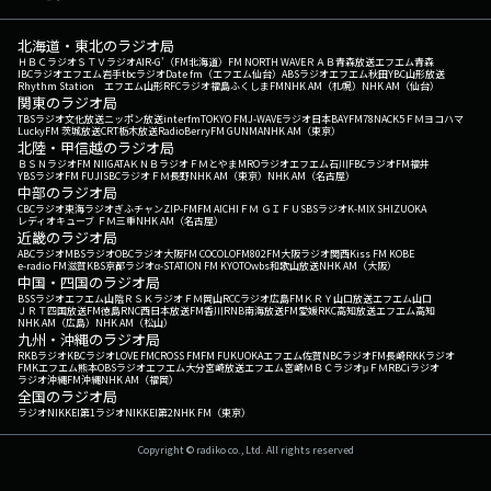
北海道・東北のラジオ局
ＨＢＣラジオ
ＳＴＶラジオ
AIR-G'（FM北海道）
FM NORTH WAVE
ＲＡＢ青森放送
エフエム青森
IBCラジオ
エフエム岩手
tbcラジオ
Date fm（エフエム仙台）
ABSラジオ
エフエム秋田
YBC山形放送
Rhythm Station エフエム山形
RFCラジオ福島
ふくしまFM
NHK AM（札幌）
NHK AM（仙台）
関東のラジオ局
TBSラジオ
文化放送
ニッポン放送
interfm
TOKYO FM
J-WAVE
ラジオ日本
BAYFM78
NACK5
ＦＭヨコハマ
LuckyFM 茨城放送
CRT栃木放送
RadioBerry
FM GUNMA
NHK AM（東京）
北陸・甲信越のラジオ局
ＢＳＮラジオ
FM NIIGATA
ＫＮＢラジオ
ＦＭとやま
MROラジオ
エフエム石川
FBCラジオ
FM福井
YBSラジオ
FM FUJI
SBCラジオ
ＦＭ長野
NHK AM（東京）
NHK AM（名古屋）
中部のラジオ局
CBCラジオ
東海ラジオ
ぎふチャン
ZIP-FM
FM AICHI
ＦＭ ＧＩＦＵ
SBSラジオ
K-MIX SHIZUOKA
レディオキューブ ＦＭ三重
NHK AM（名古屋）
近畿のラジオ局
ABCラジオ
MBSラジオ
OBCラジオ大阪
FM COCOLO
FM802
FM大阪
ラジオ関西
Kiss FM KOBE
e-radio FM滋賀
KBS京都ラジオ
α-STATION FM KYOTO
wbs和歌山放送
NHK AM（大阪）
中国・四国のラジオ局
BSSラジオ
エフエム山陰
ＲＳＫラジオ
ＦＭ岡山
RCCラジオ
広島FM
ＫＲＹ山口放送
エフエム山口
ＪＲＴ四国放送
FM徳島
RNC西日本放送
FM香川
RNB南海放送
FM愛媛
RKC高知放送
エフエム高知
NHK AM（広島）
NHK AM（松山）
九州・沖縄のラジオ局
RKBラジオ
KBCラジオ
LOVE FM
CROSS FM
FM FUKUOKA
エフエム佐賀
NBCラジオ
FM長崎
RKKラジオ
FMKエフエム熊本
OBSラジオ
エフエム大分
宮崎放送
エフエム宮崎
ＭＢＣラジオ
μＦＭ
RBCiラジオ
ラジオ沖縄
FM沖縄
NHK AM（福岡）
全国のラジオ局
ラジオNIKKEI第1
ラジオNIKKEI第2
NHK FM（東京）
Copyright © radiko co., Ltd. All rights reserved