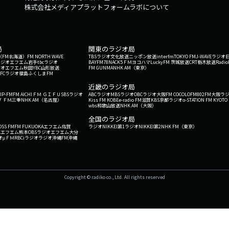
株式会社メディアプラットフォームラボについて
局
関東のラジオ局
G'（FM北海道）
FM NORTH WAVE
TBSラジオ
文化放送
ニッポン放送
interfm
TOKYO FM
J-WAVE
ラジオ
ラジオ
エフエム岩手
tbcラジオ
BAYFM78
NACK5
ＦＭヨコハマ
LuckyFM 茨城放送
CRT栃木放送
Radio
ジオ
エフエム秋田
YBC山形放送
FM GUNMA
NHK AM（東京）
RFCラジオ福島
ふくしまFM
）
近畿のラジオ局
IP-FM
FM AICHI
ＦＭ ＧＩＦＵ
SBSラジオ
ABCラジオ
MBSラジオ
OBCラジオ大阪
FM COCOLO
FM802
FM大阪
ラ
 ＦＭ三重
NHK AM（名古屋）
Kiss FM KOBE
e-radio FM滋賀
KBS京都ラジオ
α-STATION FM KYOTO
wbs和歌山放送
NHK AM（大阪）
全国のラジオ局
OSS FM
FM FUKUOKA
エフエム佐賀
ラジオNIKKEI第1
ラジオNIKKEI第2
NHK FM（東京）
Kエフエム熊本
OBSラジオ
エフエム大分
オ
μＦＭ
RBCiラジオ
ラジオ沖縄
FM沖縄
Copyright © radiko co., Ltd. All rights reserved