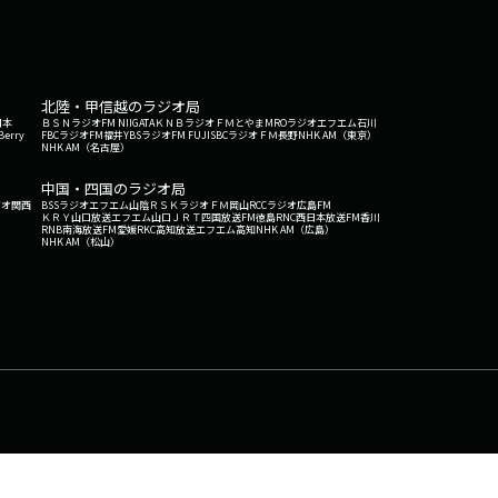
北陸・甲信越のラジオ局
日本
ＢＳＮラジオ
FM NIIGATA
ＫＮＢラジオ
ＦＭとやま
MROラジオ
エフエム石川
Berry
FBCラジオ
FM福井
YBSラジオ
FM FUJI
SBCラジオ
ＦＭ長野
NHK AM（東京）
NHK AM（名古屋）
中国・四国のラジオ局
ジオ関西
BSSラジオ
エフエム山陰
ＲＳＫラジオ
ＦＭ岡山
RCCラジオ
広島FM
ＫＲＹ山口放送
エフエム山口
ＪＲＴ四国放送
FM徳島
RNC西日本放送
FM香川
RNB南海放送
FM愛媛
RKC高知放送
エフエム高知
NHK AM（広島）
NHK AM（松山）