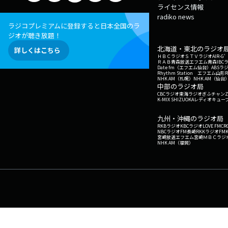
ライセンス情報
radiko news
ラジコプレミアムに登録すると日本全国のラ
ジオが聴き放題！
北海道・東北のラジオ
詳しくはこちら
ＨＢＣラジオ
ＳＴＶラジオ
AIR-
ＲＡＢ青森放送
エフエム青森
IBC
Date fm（エフエム仙台）
ABSラ
Rhythm Station エフエム山形
NHK AM（札幌）
NHK AM（仙台
中部のラジオ局
CBCラジオ
東海ラジオ
ぎふチャン
Z
K-MIX SHIZUOKA
レディオキューブ
九州・沖縄のラジオ局
RKBラジオ
KBCラジオ
LOVE FM
CR
NBCラジオ
FM長崎
RKKラジオ
FM
宮崎放送
エフエム宮崎
ＭＢＣラジ
NHK AM（福岡）