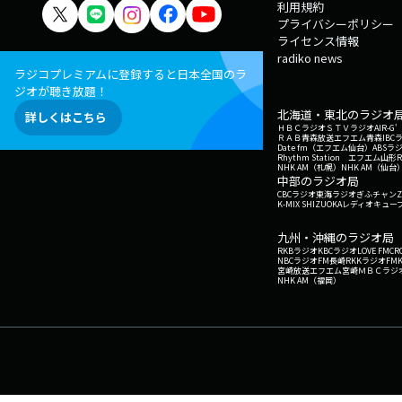
利用規約
プライバシーポリシー
ライセンス情報
radiko news
ラジコプレミアムに登録すると日本全国のラ
ジオが聴き放題！
北海道・東北のラジオ
詳しくはこちら
ＨＢＣラジオ
ＳＴＶラジオ
AIR-
ＲＡＢ青森放送
エフエム青森
IBC
Date fm（エフエム仙台）
ABSラ
Rhythm Station エフエム山形
NHK AM（札幌）
NHK AM（仙台
中部のラジオ局
CBCラジオ
東海ラジオ
ぎふチャン
Z
K-MIX SHIZUOKA
レディオキューブ
九州・沖縄のラジオ局
RKBラジオ
KBCラジオ
LOVE FM
CR
NBCラジオ
FM長崎
RKKラジオ
FM
宮崎放送
エフエム宮崎
ＭＢＣラジ
NHK AM（福岡）