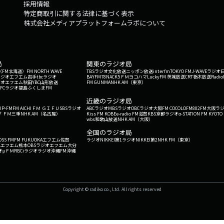
採用情報
特定商取引に関する法律に基づく表示
株式会社メディアプラットフォームラボについて
局
関東のラジオ局
G'（FM北海道）
FM NORTH WAVE
TBSラジオ
文化放送
ニッポン放送
interfm
TOKYO FM
J-WAVE
ラジオ
ラジオ
エフエム岩手
tbcラジオ
BAYFM78
NACK5
ＦＭヨコハマ
LuckyFM 茨城放送
CRT栃木放送
Radio
ジオ
エフエム秋田
YBC山形放送
FM GUNMA
NHK AM（東京）
RFCラジオ福島
ふくしまFM
）
近畿のラジオ局
IP-FM
FM AICHI
ＦＭ ＧＩＦＵ
SBSラジオ
ABCラジオ
MBSラジオ
OBCラジオ大阪
FM COCOLO
FM802
FM大阪
ラ
 ＦＭ三重
NHK AM（名古屋）
Kiss FM KOBE
e-radio FM滋賀
KBS京都ラジオ
α-STATION FM KYOTO
wbs和歌山放送
NHK AM（大阪）
全国のラジオ局
OSS FM
FM FUKUOKA
エフエム佐賀
ラジオNIKKEI第1
ラジオNIKKEI第2
NHK FM（東京）
Kエフエム熊本
OBSラジオ
エフエム大分
オ
μＦＭ
RBCiラジオ
ラジオ沖縄
FM沖縄
Copyright © radiko co., Ltd. All rights reserved