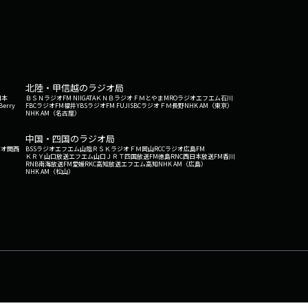
北陸・甲信越のラジオ局
日本
ＢＳＮラジオ
FM NIIGATA
ＫＮＢラジオ
ＦＭとやま
MROラジオ
エフエム石川
Berry
FBCラジオ
FM福井
YBSラジオ
FM FUJI
SBCラジオ
ＦＭ長野
NHK AM（東京）
NHK AM（名古屋）
中国・四国のラジオ局
ジオ関西
BSSラジオ
エフエム山陰
ＲＳＫラジオ
ＦＭ岡山
RCCラジオ
広島FM
ＫＲＹ山口放送
エフエム山口
ＪＲＴ四国放送
FM徳島
RNC西日本放送
FM香川
RNB南海放送
FM愛媛
RKC高知放送
エフエム高知
NHK AM（広島）
NHK AM（松山）