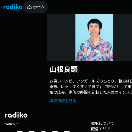
ホーム
山根良顕
お笑いコンビ、アンガールズのひとり。相方は
卓志。NHK「すくすく子育て」に新MCとして出
娘の成長、家族の時間を記録した人気のインス
ラムが2016年10月に「家族の瞬間 ～
詳細情報を見る
Instagram*oment～」(KADOKAWA刊)が書籍
技は書道（7段）、包装。
聴取について
radiko.jp
配信エリア