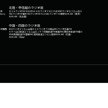
北陸・甲信越のラジオ局
日本
ＢＳＮラジオ
FM NIIGATA
ＫＮＢラジオ
ＦＭとやま
MROラジオ
エフエム石川
Berry
FBCラジオ
FM福井
YBSラジオ
FM FUJI
SBCラジオ
ＦＭ長野
NHK AM（東京）
NHK AM（名古屋）
中国・四国のラジオ局
ジオ関西
BSSラジオ
エフエム山陰
ＲＳＫラジオ
ＦＭ岡山
RCCラジオ
広島FM
ＫＲＹ山口放送
エフエム山口
ＪＲＴ四国放送
FM徳島
RNC西日本放送
FM香川
RNB南海放送
FM愛媛
RKC高知放送
エフエム高知
NHK AM（広島）
NHK AM（松山）