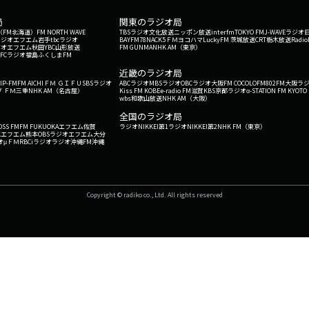
局
関東のラジオ局
G'（FM北海道）
FM NORTH WAVE
TBSラジオ
文化放送
ニッポン放送
interfm
TOKYO FM
J-WAVE
ラジオ
ラジオ
エフエム岩手
tbcラジオ
BAYFM78
NACK5
ＦＭヨコハマ
LuckyFM 茨城放送
CRT栃木放送
Radio
ジオ
エフエム秋田
YBC山形放送
FM GUNMA
NHK AM（東京）
RFCラジオ福島
ふくしまFM
）
近畿のラジオ局
IP-FM
FM AICHI
ＦＭ ＧＩＦＵ
SBSラジオ
ABCラジオ
MBSラジオ
OBCラジオ大阪
FM COCOLO
FM802
FM大阪
ラ
 ＦＭ三重
NHK AM（名古屋）
Kiss FM KOBE
e-radio FM滋賀
KBS京都ラジオ
α-STATION FM KYOTO
wbs和歌山放送
NHK AM（大阪）
全国のラジオ局
OSS FM
FM FUKUOKA
エフエム佐賀
ラジオNIKKEI第1
ラジオNIKKEI第2
NHK FM（東京）
Kエフエム熊本
OBSラジオ
エフエム大分
オ
μＦＭ
RBCiラジオ
ラジオ沖縄
FM沖縄
Copyright © radiko co., Ltd. All rights reserved