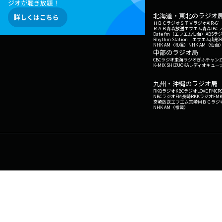
ジオが聴き放題！
北海道・東北のラジオ
詳しくはこちら
ＨＢＣラジオ
ＳＴＶラジオ
AIR-
ＲＡＢ青森放送
エフエム青森
IBC
Date fm（エフエム仙台）
ABSラ
Rhythm Station エフエム山形
NHK AM（札幌）
NHK AM（仙台
中部のラジオ局
CBCラジオ
東海ラジオ
ぎふチャン
Z
K-MIX SHIZUOKA
レディオキューブ
九州・沖縄のラジオ局
RKBラジオ
KBCラジオ
LOVE FM
CR
NBCラジオ
FM長崎
RKKラジオ
FM
宮崎放送
エフエム宮崎
ＭＢＣラジ
NHK AM（福岡）