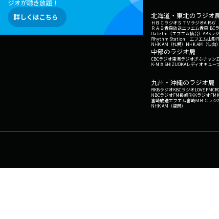
ジオが聴き放題！
北海道・東北のラジオ
詳しくはこちら
ＨＢＣラジオ
ＳＴＶラジオ
AIR-
ＲＡＢ青森放送
エフエム青森
IBC
Date fm（エフエム仙台）
ABSラ
Rhythm Station エフエム山形
NHK AM（札幌）
NHK AM（仙台
中部のラジオ局
CBCラジオ
東海ラジオ
ぎふチャン
Z
K-MIX SHIZUOKA
レディオキューブ
九州・沖縄のラジオ局
RKBラジオ
KBCラジオ
LOVE FM
CR
NBCラジオ
FM長崎
RKKラジオ
FM
宮崎放送
エフエム宮崎
ＭＢＣラジ
NHK AM（福岡）