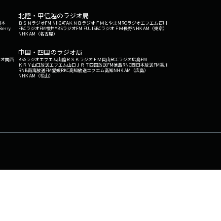
北陸・甲信越のラジオ局
日本
ＢＳＮラジオ
FM NIIGATA
ＫＮＢラジオ
ＦＭとやま
MROラジオ
エフエム石川
Berry
FBCラジオ
FM福井
YBSラジオ
FM FUJI
SBCラジオ
ＦＭ長野
NHK AM（東京）
NHK AM（名古屋）
中国・四国のラジオ局
ジオ関西
BSSラジオ
エフエム山陰
ＲＳＫラジオ
ＦＭ岡山
RCCラジオ
広島FM
ＫＲＹ山口放送
エフエム山口
ＪＲＴ四国放送
FM徳島
RNC西日本放送
FM香川
RNB南海放送
FM愛媛
RKC高知放送
エフエム高知
NHK AM（広島）
NHK AM（松山）