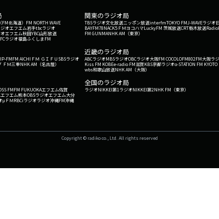
局
関東のラジオ局
G'（FM北海道）
FM NORTH WAVE
TBSラジオ
文化放送
ニッポン放送
interfm
TOKYO FM
J-WAVE
ラジオ
ラジオ
エフエム岩手
tbcラジオ
BAYFM78
NACK5
ＦＭヨコハマ
LuckyFM 茨城放送
CRT栃木放送
Radio
ジオ
エフエム秋田
YBC山形放送
FM GUNMA
NHK AM（東京）
RFCラジオ福島
ふくしまFM
）
近畿のラジオ局
IP-FM
FM AICHI
ＦＭ ＧＩＦＵ
SBSラジオ
ABCラジオ
MBSラジオ
OBCラジオ大阪
FM COCOLO
FM802
FM大阪
ラ
 ＦＭ三重
NHK AM（名古屋）
Kiss FM KOBE
e-radio FM滋賀
KBS京都ラジオ
α-STATION FM KYOTO
wbs和歌山放送
NHK AM（大阪）
全国のラジオ局
OSS FM
FM FUKUOKA
エフエム佐賀
ラジオNIKKEI第1
ラジオNIKKEI第2
NHK FM（東京）
Kエフエム熊本
OBSラジオ
エフエム大分
オ
μＦＭ
RBCiラジオ
ラジオ沖縄
FM沖縄
Copyright © radiko co., Ltd. All rights reserved