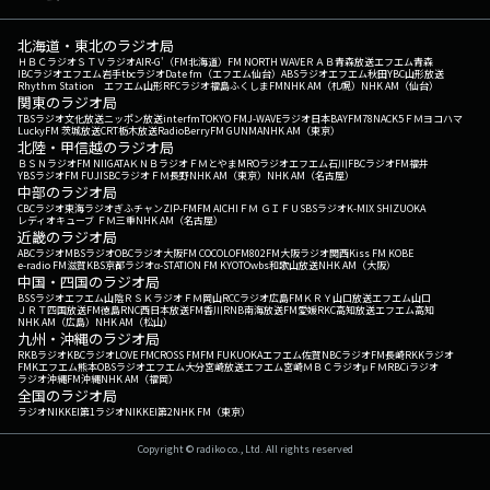
北海道・東北のラジオ局
ＨＢＣラジオ
ＳＴＶラジオ
AIR-G'（FM北海道）
FM NORTH WAVE
ＲＡＢ青森放送
エフエム青森
IBCラジオ
エフエム岩手
tbcラジオ
Date fm（エフエム仙台）
ABSラジオ
エフエム秋田
YBC山形放送
Rhythm Station エフエム山形
RFCラジオ福島
ふくしまFM
NHK AM（札幌）
NHK AM（仙台）
関東のラジオ局
TBSラジオ
文化放送
ニッポン放送
interfm
TOKYO FM
J-WAVE
ラジオ日本
BAYFM78
NACK5
ＦＭヨコハマ
LuckyFM 茨城放送
CRT栃木放送
RadioBerry
FM GUNMA
NHK AM（東京）
北陸・甲信越のラジオ局
ＢＳＮラジオ
FM NIIGATA
ＫＮＢラジオ
ＦＭとやま
MROラジオ
エフエム石川
FBCラジオ
FM福井
YBSラジオ
FM FUJI
SBCラジオ
ＦＭ長野
NHK AM（東京）
NHK AM（名古屋）
中部のラジオ局
CBCラジオ
東海ラジオ
ぎふチャン
ZIP-FM
FM AICHI
ＦＭ ＧＩＦＵ
SBSラジオ
K-MIX SHIZUOKA
レディオキューブ ＦＭ三重
NHK AM（名古屋）
近畿のラジオ局
ABCラジオ
MBSラジオ
OBCラジオ大阪
FM COCOLO
FM802
FM大阪
ラジオ関西
Kiss FM KOBE
e-radio FM滋賀
KBS京都ラジオ
α-STATION FM KYOTO
wbs和歌山放送
NHK AM（大阪）
中国・四国のラジオ局
BSSラジオ
エフエム山陰
ＲＳＫラジオ
ＦＭ岡山
RCCラジオ
広島FM
ＫＲＹ山口放送
エフエム山口
ＪＲＴ四国放送
FM徳島
RNC西日本放送
FM香川
RNB南海放送
FM愛媛
RKC高知放送
エフエム高知
NHK AM（広島）
NHK AM（松山）
九州・沖縄のラジオ局
RKBラジオ
KBCラジオ
LOVE FM
CROSS FM
FM FUKUOKA
エフエム佐賀
NBCラジオ
FM長崎
RKKラジオ
FMKエフエム熊本
OBSラジオ
エフエム大分
宮崎放送
エフエム宮崎
ＭＢＣラジオ
μＦＭ
RBCiラジオ
ラジオ沖縄
FM沖縄
NHK AM（福岡）
全国のラジオ局
ラジオNIKKEI第1
ラジオNIKKEI第2
NHK FM（東京）
Copyright © radiko co., Ltd. All rights reserved