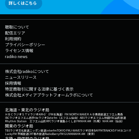
詳しくはこちら
聴取について
配信エリア
利用規約
プライバシーポリシー
ライセンス情報
radiko news
株式会社radikoについて
ニュースリリース
採用情報
特定商取引に関する法律に基づく表示
株式会社メディアプラットフォームラボについて
北海道・東北のラジオ局
ＨＢＣラジオ
ＳＴＶラジオ
AIR-G'（FM北海道）
FM NORTH WAVE
ＲＡＢ青森放送
エフエム青森
IBCラジオ
エフエム岩手
tbcラジオ
Date fm（エフエム仙台）
ABSラジオ
エフエム秋田
YBC山形放送
Rhythm Station エフエム山形
RFCラジオ福島
ふくしまFM
NHK AM（札幌）
NHK AM（仙台）
関東のラジオ局
TBSラジオ
文化放送
ニッポン放送
interfm
TOKYO FM
J-WAVE
ラジオ日本
BAYFM78
NACK5
ＦＭヨコハマ
LuckyFM 茨城放送
CRT栃木放送
RadioBerry
FM GUNMA
NHK AM（東京）
北陸・甲信越のラジオ局