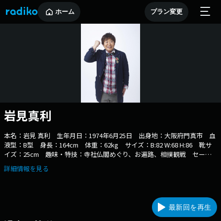
ホーム
プラン変更
岩見真利
本名：岩見 真利 生年月日：1974年6月25日 出身地：大阪府門真市 血
液型：B型 身長：164cm 体重：62kg サイズ：B:82 W:68 H:86 靴サ
イズ：25cm 趣味・特技：寺社仏閣めぐり、お遍路、相撲観戦 セール
スポイント：性別不詳 YouTubeチャンネル：チキチキジョニートラベル
詳細情報を見る
（official）
（https://www.youtube.com/channel/UC87aafzdLhA5v0Wkwc4Zxxg）
最新回を再生