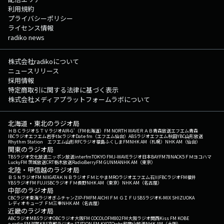
利用規約
プライバシーポリシー
ライセンス情報
radiko news
株式会社radikoについて
ニュースリリース
採用情報
特定商取引に関する法律に基づく表示
株式会社メディアプラットフォームラボについて
北海道・東北のラジオ局
ＨＢＣラジオ
ＳＴＶラジオ
AIR-G'（FM北海道）
FM NORTH WAVE
ＲＡＢ青森放送
エフエム青森
IBCラジオ
エフエム岩手
tbcラジオ
Date fm（エフエム仙台）
ABSラジオ
エフエム秋田
YBC山形放送
Rhythm Station エフエム山形
RFCラジオ福島
ふくしまFM
NHK AM（札幌）
NHK AM（仙台）
関東のラジオ局
TBSラジオ
文化放送
ニッポン放送
interfm
TOKYO FM
J-WAVE
ラジオ日本
BAYFM78
NACK5
ＦＭヨコハマ
LuckyFM 茨城放送
CRT栃木放送
RadioBerry
FM GUNMA
NHK AM（東京）
北陸・甲信越のラジオ局
ＢＳＮラジオ
FM NIIGATA
ＫＮＢラジオ
ＦＭとやま
MROラジオ
エフエム石川
FBCラジオ
FM福井
YBSラジオ
FM FUJI
SBCラジオ
ＦＭ長野
NHK AM（東京）
NHK AM（名古屋）
中部のラジオ局
CBCラジオ
東海ラジオ
ぎふチャン
ZIP-FM
FM AICHI
ＦＭ ＧＩＦＵ
SBSラジオ
K-MIX SHIZUOKA
レディオキューブ ＦＭ三重
NHK AM（名古屋）
近畿のラジオ局
ABCラジオ
MBSラジオ
OBCラジオ大阪
FM COCOLO
FM802
FM大阪
ラジオ関西
Kiss FM KOBE
e-radio FM滋賀
KBS京都ラジオ
α-STATION FM KYOTO
wbs和歌山放送
NHK AM（大阪）