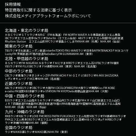
採用情報
特定商取引に関する法律に基づく表示
株式会社メディアプラットフォームラボについて
北海道・東北のラジオ局
ＨＢＣラジオ
ＳＴＶラジオ
AIR-G'（FM北海道）
FM NORTH WAVE
ＲＡＢ青森放送
エフエム青森
IBCラジオ
エフエム岩手
tbcラジオ
Date fm（エフエム仙台）
ABSラジオ
エフエム秋田
YBC山形放送
Rhythm Station エフエム山形
RFCラジオ福島
ふくしまFM
NHK AM（札幌）
NHK AM（仙台）
関東のラジオ局
TBSラジオ
文化放送
ニッポン放送
interfm
TOKYO FM
J-WAVE
ラジオ日本
BAYFM78
NACK5
ＦＭヨコハマ
LuckyFM 茨城放送
CRT栃木放送
RadioBerry
FM GUNMA
NHK AM（東京）
北陸・甲信越のラジオ局
ＢＳＮラジオ
FM NIIGATA
ＫＮＢラジオ
ＦＭとやま
MROラジオ
エフエム石川
FBCラジオ
FM福井
YBSラジオ
FM FUJI
SBCラジオ
ＦＭ長野
NHK AM（東京）
NHK AM（名古屋）
中部のラジオ局
CBCラジオ
東海ラジオ
ぎふチャン
ZIP-FM
FM AICHI
ＦＭ ＧＩＦＵ
SBSラジオ
K-MIX SHIZUOKA
レディオキューブ ＦＭ三重
NHK AM（名古屋）
近畿のラジオ局
ABCラジオ
MBSラジオ
OBCラジオ大阪
FM COCOLO
FM802
FM大阪
ラジオ関西
Kiss FM KOBE
e-radio FM滋賀
KBS京都ラジオ
α-STATION FM KYOTO
wbs和歌山放送
NHK AM（大阪）
中国・四国のラジオ局
BSSラジオ
エフエム山陰
ＲＳＫラジオ
ＦＭ岡山
RCCラジオ
広島FM
ＫＲＹ山口放送
エフエム山口
ＪＲＴ四国放送
FM徳島
RNC西日本放送
FM香川
RNB南海放送
FM愛媛
RKC高知放送
エフエム高知
NHK AM（広島）
NHK AM（松山）
九州・沖縄のラジオ局
RKBラジオ
KBCラジオ
LOVE FM
CROSS FM
FM FUKUOKA
エフエム佐賀
NBCラジオ
FM長崎
RKKラジオ
FMKエフエム熊本
OBSラジオ
エフエム大分
宮崎放送
エフエム宮崎
ＭＢＣラジオ
μＦＭ
RBCiラジオ
ラジオ沖縄
FM沖縄
NHK AM（福岡）
全国のラジオ局
ラジオNIKKEI第1
ラジオNIKKEI第2
NHK FM（東京）