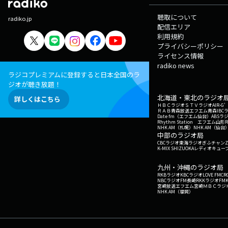
のミュージシャンとも親交があり、リスナーか
聴取について
「オチケン」の愛称で親しまれている。 2021
radiko.jp
配信エリア
月、第58回ギャラクシー賞ラジオ部門 DJパー
利用規約
ティ賞を受賞。
プライバシーポリシー
ライセンス情報
radiko news
ラジコプレミアムに登録すると日本全国のラ
ジオが聴き放題！
北海道・東北のラジオ
詳しくはこちら
ＨＢＣラジオ
ＳＴＶラジオ
AIR-
ＲＡＢ青森放送
エフエム青森
IBC
Date fm（エフエム仙台）
ABSラ
Rhythm Station エフエム山形
NHK AM（札幌）
NHK AM（仙台
中部のラジオ局
CBCラジオ
東海ラジオ
ぎふチャン
Z
K-MIX SHIZUOKA
レディオキューブ
九州・沖縄のラジオ局
RKBラジオ
KBCラジオ
LOVE FM
CR
NBCラジオ
FM長崎
RKKラジオ
FM
宮崎放送
エフエム宮崎
ＭＢＣラジ
NHK AM（福岡）