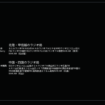
北陸・甲信越のラジオ局
日本
ＢＳＮラジオ
FM NIIGATA
ＫＮＢラジオ
ＦＭとやま
MROラジオ
エフエム石川
Berry
FBCラジオ
FM福井
YBSラジオ
FM FUJI
SBCラジオ
ＦＭ長野
NHK AM（東京）
NHK AM（名古屋）
中国・四国のラジオ局
ジオ関西
BSSラジオ
エフエム山陰
ＲＳＫラジオ
ＦＭ岡山
RCCラジオ
広島FM
ＫＲＹ山口放送
エフエム山口
ＪＲＴ四国放送
FM徳島
RNC西日本放送
FM香川
RNB南海放送
FM愛媛
RKC高知放送
エフエム高知
NHK AM（広島）
NHK AM（松山）