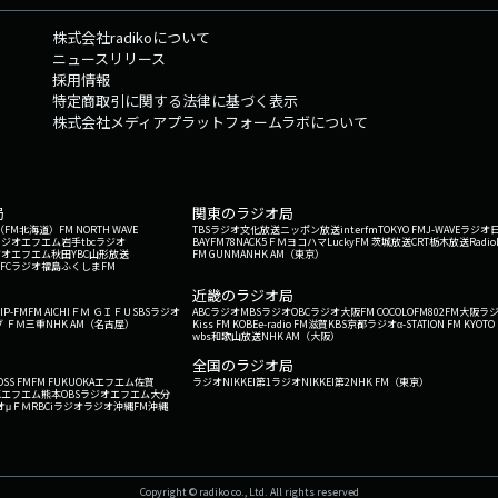
らも
株式会社radikoについて
年4
ニュースリリース
ソナリ
採用情報
特定商取引に関する法律に基づく表示
株式会社メディアプラットフォームラボについて
局
関東のラジオ局
G'（FM北海道）
FM NORTH WAVE
TBSラジオ
文化放送
ニッポン放送
interfm
TOKYO FM
J-WAVE
ラジオ
ラジオ
エフエム岩手
tbcラジオ
BAYFM78
NACK5
ＦＭヨコハマ
LuckyFM 茨城放送
CRT栃木放送
Radio
ジオ
エフエム秋田
YBC山形放送
FM GUNMA
NHK AM（東京）
RFCラジオ福島
ふくしまFM
）
近畿のラジオ局
IP-FM
FM AICHI
ＦＭ ＧＩＦＵ
SBSラジオ
ABCラジオ
MBSラジオ
OBCラジオ大阪
FM COCOLO
FM802
FM大阪
ラ
 ＦＭ三重
NHK AM（名古屋）
Kiss FM KOBE
e-radio FM滋賀
KBS京都ラジオ
α-STATION FM KYOTO
wbs和歌山放送
NHK AM（大阪）
全国のラジオ局
OSS FM
FM FUKUOKA
エフエム佐賀
ラジオNIKKEI第1
ラジオNIKKEI第2
NHK FM（東京）
Kエフエム熊本
OBSラジオ
エフエム大分
オ
μＦＭ
RBCiラジオ
ラジオ沖縄
FM沖縄
Copyright © radiko co., Ltd. All rights reserved