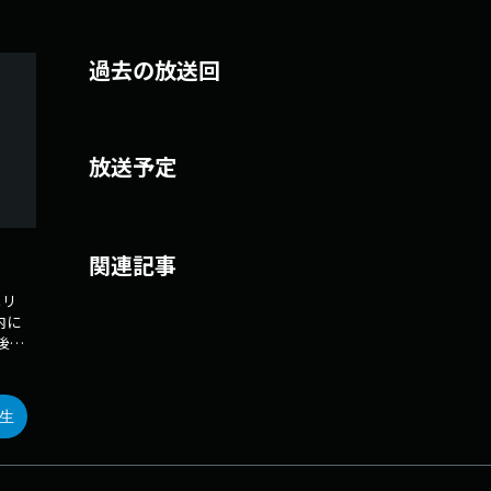
過去の放送回
放送予定
関連記事
メリ
内に
後、
ト。
は大
ic
生
て配
楽に
岐に
多く