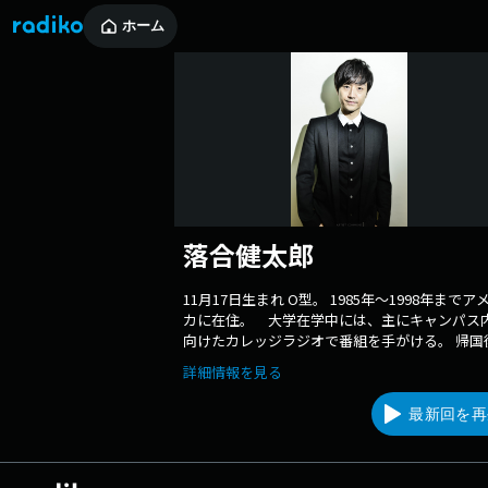
ホーム
落合健太郎
11月17日生まれ O型。 1985年〜1998年までア
カに在住。 大学在学中には、主にキャンパス
向けたカレッジラジオで番組を手がける。 帰国
2000年からラジオDJとしてのキャリアをスター
詳細情報を見る
これまでに、名古屋、大阪、東京で活動、現在
阪を拠点としている。 2020年10月よりApple Mus
最新回を再
で「J-Pop Now Radio」を世界165カ国に向け
信スタート。 邦楽から洋楽まで、さまざまな音
影響を受けた経験から、 これまでに、国内外多
わたるミュージシャンにインタビュー。 また数