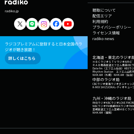
聴取について
radiko.jp
配信エリア
利用規約
プライバシーポリシー
ライセンス情報
radiko news
ラジコプレミアムに登録すると日本全国のラ
ジオが聴き放題！
北海道・東北のラジオ
詳しくはこちら
ＨＢＣラジオ
ＳＴＶラジオ
AIR-
ＲＡＢ青森放送
エフエム青森
IBC
Date fm（エフエム仙台）
ABSラ
Rhythm Station エフエム山形
NHK AM（札幌）
NHK AM（仙台
中部のラジオ局
CBCラジオ
東海ラジオ
ぎふチャン
Z
K-MIX SHIZUOKA
レディオキューブ
九州・沖縄のラジオ局
RKBラジオ
KBCラジオ
LOVE FM
CR
NBCラジオ
FM長崎
RKKラジオ
FM
宮崎放送
エフエム宮崎
ＭＢＣラジ
NHK AM（福岡）