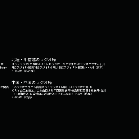
北陸・甲信越のラジオ局
日本
ＢＳＮラジオ
FM NIIGATA
ＫＮＢラジオ
ＦＭとやま
MROラジオ
エフエム石川
Berry
FBCラジオ
FM福井
YBSラジオ
FM FUJI
SBCラジオ
ＦＭ長野
NHK AM（東京）
NHK AM（名古屋）
中国・四国のラジオ局
ジオ関西
BSSラジオ
エフエム山陰
ＲＳＫラジオ
ＦＭ岡山
RCCラジオ
広島FM
ＫＲＹ山口放送
エフエム山口
ＪＲＴ四国放送
FM徳島
RNC西日本放送
FM香川
RNB南海放送
FM愛媛
RKC高知放送
エフエム高知
NHK AM（広島）
NHK AM（松山）