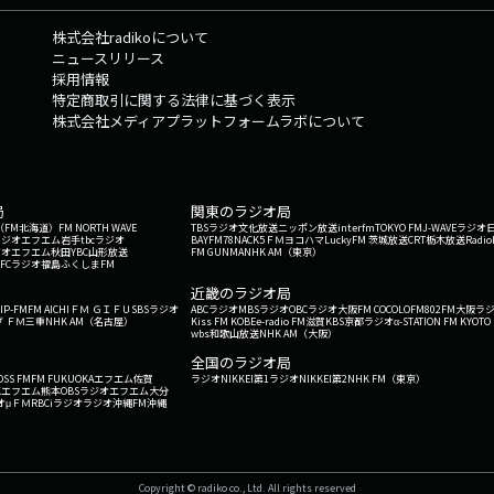
株式会社radikoについて
ニュースリリース
採用情報
特定商取引に関する法律に基づく表示
株式会社メディアプラットフォームラボについて
局
関東のラジオ局
G'（FM北海道）
FM NORTH WAVE
TBSラジオ
文化放送
ニッポン放送
interfm
TOKYO FM
J-WAVE
ラジオ
ラジオ
エフエム岩手
tbcラジオ
BAYFM78
NACK5
ＦＭヨコハマ
LuckyFM 茨城放送
CRT栃木放送
Radio
ジオ
エフエム秋田
YBC山形放送
FM GUNMA
NHK AM（東京）
RFCラジオ福島
ふくしまFM
）
近畿のラジオ局
IP-FM
FM AICHI
ＦＭ ＧＩＦＵ
SBSラジオ
ABCラジオ
MBSラジオ
OBCラジオ大阪
FM COCOLO
FM802
FM大阪
ラ
 ＦＭ三重
NHK AM（名古屋）
Kiss FM KOBE
e-radio FM滋賀
KBS京都ラジオ
α-STATION FM KYOTO
wbs和歌山放送
NHK AM（大阪）
全国のラジオ局
OSS FM
FM FUKUOKA
エフエム佐賀
ラジオNIKKEI第1
ラジオNIKKEI第2
NHK FM（東京）
Kエフエム熊本
OBSラジオ
エフエム大分
オ
μＦＭ
RBCiラジオ
ラジオ沖縄
FM沖縄
Copyright © radiko co., Ltd. All rights reserved