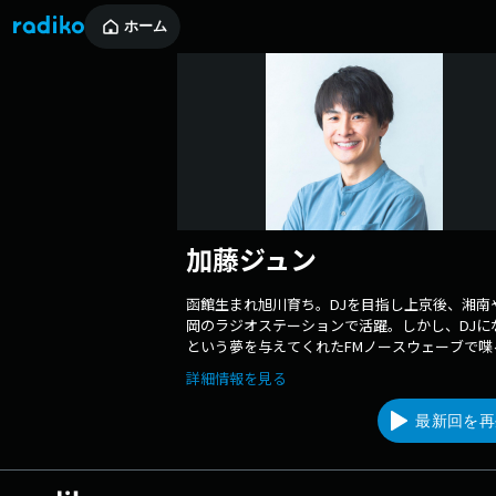
ホーム
加藤ジュン
函館生まれ旭川育ち。DJを目指し上京後、湘南
岡のラジオステーションで活躍。しかし、DJに
という夢を与えてくれたFMノースウェーブで喋
め、このたび北海道にカムバック！！趣味は、
詳細情報を見る
ブ観戦／映画／料理／サウナ。カナダ・トロン
の留学経験や、ヨガインストラクターの資格も
最新回を再
する健康アクティブ派！！ ■Twitter
https://twitter.com/katojun0702 ■Insta
https://www.instagram.com/katojun0702/