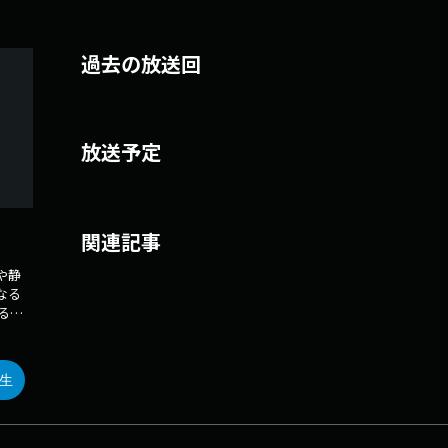
過去の放送回
放送予定
関連記事
や静
なる
るた
ライ
トへ
所持
生
gram