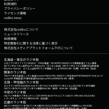
利用規約
プライバシーポリシー
ライセンス情報
radiko news
株式会社radikoについて
ニュースリリース
採用情報
特定商取引に関する法律に基づく表示
株式会社メディアプラットフォームラボについて
北海道・東北のラジオ局
ＨＢＣラジオ
ＳＴＶラジオ
AIR-G'（FM北海道）
FM NORTH WAVE
ＲＡＢ青森放送
エフエム青森
IBCラジオ
エフエム岩手
tbcラジオ
Date fm（エフエム仙台）
ABSラジオ
エフエム秋田
YBC山形放送
Rhythm Station エフエム山形
RFCラジオ福島
ふくしまFM
NHK AM（札幌）
NHK AM（仙台）
関東のラジオ局
TBSラジオ
文化放送
ニッポン放送
interfm
TOKYO FM
J-WAVE
ラジオ日本
BAYFM78
NACK5
ＦＭヨコハマ
LuckyFM 茨城放送
CRT栃木放送
RadioBerry
FM GUNMA
NHK AM（東京）
北陸・甲信越のラジオ局
ＢＳＮラジオ
FM NIIGATA
ＫＮＢラジオ
ＦＭとやま
MROラジオ
エフエム石川
FBCラジオ
FM福井
YBSラジオ
FM FUJI
SBCラジオ
ＦＭ長野
NHK AM（東京）
NHK AM（名古屋）
中部のラジオ局
CBCラジオ
東海ラジオ
ぎふチャン
ZIP-FM
FM AICHI
ＦＭ ＧＩＦＵ
SBSラジオ
K-MIX SHIZUOKA
レディオキューブ ＦＭ三重
NHK AM（名古屋）
近畿のラジオ局
ABCラジオ
MBSラジオ
OBCラジオ大阪
FM COCOLO
FM802
FM大阪
ラジオ関西
Kiss FM KOBE
e-radio FM滋賀
KBS京都ラジオ
α-STATION FM KYOTO
wbs和歌山放送
NHK AM（大阪）