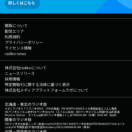
詳しくはこちら
聴取について
配信エリア
利用規約
プライバシーポリシー
ライセンス情報
radiko news
株式会社radikoについて
ニュースリリース
採用情報
特定商取引に関する法律に基づく表示
株式会社メディアプラットフォームラボについて
北海道・東北のラジオ局
ＨＢＣラジオ
ＳＴＶラジオ
AIR-G'（FM北海道）
FM NORTH WAVE
ＲＡＢ青森放送
エフエム青森
IBCラジオ
エフエム岩手
tbcラジオ
Date fm（エフエム仙台）
ABSラジオ
エフエム秋田
YBC山形放送
Rhythm Station エフエム山形
RFCラジオ福島
ふくしまFM
NHK AM（札幌）
NHK AM（仙台）
関東のラジオ局
TBSラジオ
文化放送
ニッポン放送
interfm
TOKYO FM
J-WAVE
ラジオ日本
BAYFM78
NACK5
ＦＭヨコハマ
LuckyFM 茨城放送
CRT栃木放送
RadioBerry
FM GUNMA
NHK AM（東京）
北陸・甲信越のラジオ局