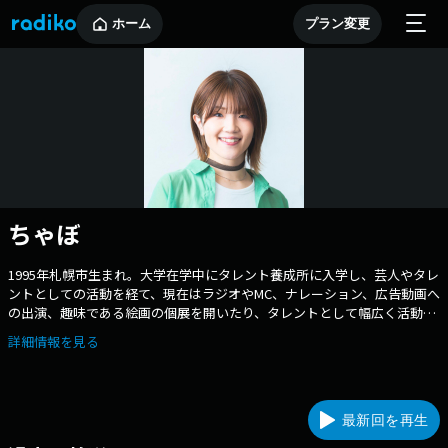
ホーム
プラン変更
ちゃぼ
1995年札幌市生まれ。大学在学中にタレント養成所に入学し、芸人やタレ
ントとしての活動を経て、現在はラジオやMC、ナレーション、広告動画へ
の出演、趣味である絵画の個展を開いたり、タレントとして幅広く活動
中。ライブの楽しさを伝えようと「ライブ番長」を目指している。2022年
詳細情報を見る
には100組以上のアーティストをライブや道内外のフェスで鑑賞。元
TOWER RECORDSの店員でライブハウスでのバイト経験もある、無類の音
楽好き。映画好きでもあり、情報誌「poroco」にてシネマレビューを掲
載、映画上映イベントではMCなどを担当。日々楽しむことがモット
最新回を再生
ー。 ◆Twitter https://twitter.com/chaboyd_27 ◆Instagram
https://www.instagram.com/chaboyd_27