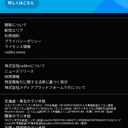
詳しくはこちら
聴取について
配信エリア
利用規約
プライバシーポリシー
ライセンス情報
radiko news
株式会社radikoについて
ニュースリリース
採用情報
特定商取引に関する法律に基づく表示
株式会社メディアプラットフォームラボについて
北海道・東北のラジオ局
ＨＢＣラジオ
ＳＴＶラジオ
AIR-G'（FM北海道）
FM NORTH WAVE
ＲＡＢ青森放送
エフエム青森
IBCラジオ
エフエム岩手
tbcラジオ
Date fm（エフエム仙台）
ABSラジオ
エフエム秋田
YBC山形放送
Rhythm Station エフエム山形
RFCラジオ福島
ふくしまFM
NHK AM（札幌）
NHK AM（仙台）
関東のラジオ局
TBSラジオ
文化放送
ニッポン放送
interfm
TOKYO FM
J-WAVE
ラジオ日本
BAYFM78
NACK5
ＦＭヨコハマ
LuckyFM 茨城放送
CRT栃木放送
RadioBerry
FM GUNMA
NHK AM（東京）
北陸・甲信越のラジオ局