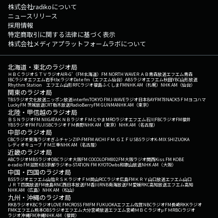
株式会社radikoについて
ニュースリリース
採用情報
特定商取引に関する法律に基づく表示
株式会社メディアプラットフォームラボについて
北海道・東北のラジオ局
ＨＢＣラジオ
ＳＴＶラジオ
AIR-G'（FM北海道）
FM NORTH WAVE
ＲＡＢ青森放送
エフエム青森
IBCラジオ
エフエム岩手
tbcラジオ
Date fm（エフエム仙台）
ABSラジオ
エフエム秋田
YBC山形放送
Rhythm Station エフエム山形
RFCラジオ福島
ふくしまFM
NHK AM（札幌）
NHK AM（仙台）
関東のラジオ局
TBSラジオ
文化放送
ニッポン放送
interfm
TOKYO FM
J-WAVE
ラジオ日本
BAYFM78
NACK5
ＦＭヨコハマ
LuckyFM 茨城放送
CRT栃木放送
RadioBerry
FM GUNMA
NHK AM（東京）
北陸・甲信越のラジオ局
ＢＳＮラジオ
FM NIIGATA
ＫＮＢラジオ
ＦＭとやま
MROラジオ
エフエム石川
FBCラジオ
FM福井
YBSラジオ
FM FUJI
SBCラジオ
ＦＭ長野
NHK AM（東京）
NHK AM（名古屋）
中部のラジオ局
CBCラジオ
東海ラジオ
ぎふチャン
ZIP-FM
FM AICHI
ＦＭ ＧＩＦＵ
SBSラジオ
K-MIX SHIZUOKA
レディオキューブ ＦＭ三重
NHK AM（名古屋）
近畿のラジオ局
ABCラジオ
MBSラジオ
OBCラジオ大阪
FM COCOLO
FM802
FM大阪
ラジオ関西
Kiss FM KOBE
e-radio FM滋賀
KBS京都ラジオ
α-STATION FM KYOTO
wbs和歌山放送
NHK AM（大阪）
中国・四国のラジオ局
BSSラジオ
エフエム山陰
ＲＳＫラジオ
ＦＭ岡山
RCCラジオ
広島FM
ＫＲＹ山口放送
エフエム山口
ＪＲＴ四国放送
FM徳島
RNC西日本放送
FM香川
RNB南海放送
FM愛媛
RKC高知放送
エフエム高知
NHK AM（広島）
NHK AM（松山）
九州・沖縄のラジオ局
RKBラジオ
KBCラジオ
LOVE FM
CROSS FM
FM FUKUOKA
エフエム佐賀
NBCラジオ
FM長崎
RKKラジオ
FMKエフエム熊本
OBSラジオ
エフエム大分
宮崎放送
エフエム宮崎
ＭＢＣラジオ
μＦＭ
RBCiラジオ
ラジオ沖縄
FM沖縄
NHK AM（福岡）