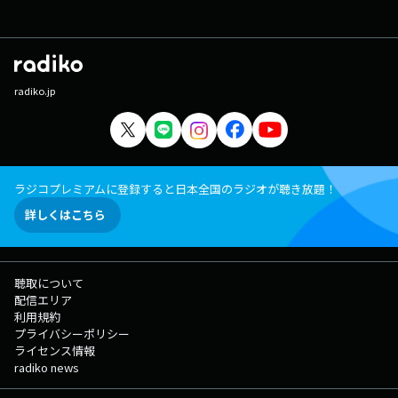
Myukは、スウェーデン語で「やさしさ」「やわからさ」の意味を持つ”
Mjuk ”と本名 Miyu Kumagawa からの造語。 音楽に救われた経験から、自
分もそういった存在になれるようにと柔らかくも、意思の強さを秘めたそ
の歌声で、音楽を発 信していく。 2021年 1 月クールフジテレビ ノイタ
ミナ アニメ「約束のネバーランド」Season 2の ED テーマとなるシングル
radiko.jp
「魔法」でメ ジャーデビュー。同時に、この楽曲がアニメーション映像作
家のWaboku とアニメーションスタジオ A 1 Pictures とがタッ グを組んだ
連作アニメ MV プロジェクト”BATENKAITOS” の第一作目として MV を公開
。その後も数々のアニメ/ドラマ作 品タイアップを経て、2023年10月には
TVアニメ「豚のレバーは過熱しろ」EDテーマとして、自身の作詞楽曲「ひ
とりじゃない よ」を、アニメーション映画「北極百貨店のコンシェルジュ
ラジコプレミアムに登録すると日本全国のラジオが聴き放題！
さん」主題歌として、tofubeatsがプロデュースした楽曲「Gift」を リリ
詳しくはこちら
ースし、話題に。 2022年 6 月には初の全国ワンマンツアーを成功させ、
定期的にワンマンライブ企画“ Knockin ’ On Night Door ”を開催 するな
ど、リリースと並行してライブ活動も精力的に行っている。
聴取について
配信エリア
利用規約
プライバシーポリシー
ライセンス情報
radiko news