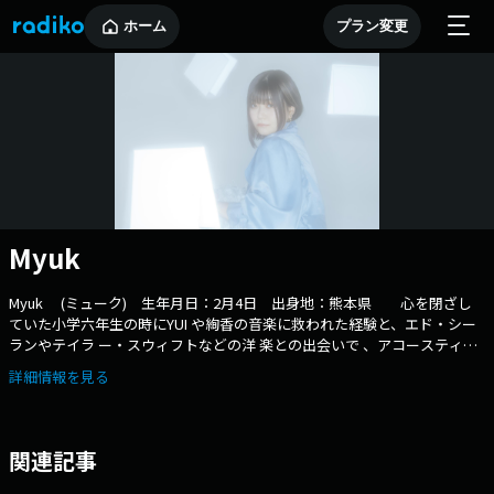
ホーム
プラン変更
Myuk
Myuk (ミューク) ⽣年⽉⽇：2⽉4⽇ 出⾝地：熊本県 心を閉ざし
ていた小学六年生の時にYUI や絢香の音楽に救われた経験と、エド・シー
ランやテイラ ー・スウィフトなどの洋 楽との出会いで 、アコースティッ
クギターを主体に楽曲の制作をスタート。出身 地である熊本で行われたチ
詳細情報を見る
ャリティーイベ ントでその歌声を見出され 、15歳で サーキットイベン
ト・HAPPY JACK に出演。オリジナル曲の配信リリースをスタートし、
Spotify 、J WAVE でのフックアップや 、18歳で FUJI ROCK FESTIVAL など
にも出演を果たす。 中学生時代からアコースティックギターを主体の楽曲
関連記事
制作を行っていたが、Eve との出会いによって声の表現の深さに気 づき、
多様な楽曲を発信する、Myuk (読み:ミューク ) としての活動をスタート。