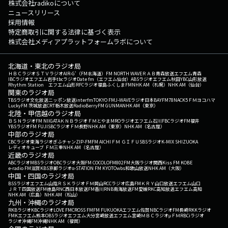
株式会社radikoについて
ニュースリリース
採用情報
特定商取引に関する法律に基づく表示
株式会社メディアプラットフォームラボについて
北海道・東北のラジオ局
ＨＢＣラジオ
ＳＴＶラジオ
AIR-G'（FM北海道）
FM NORTH WAVE
ＲＡＢ青森放送
エフエム青森
IBCラジオ
エフエム岩手
tbcラジオ
Date fm（エフエム仙台）
ABSラジオ
エフエム秋田
YBC山形放送
Rhythm Station エフエム山形
RFCラジオ福島
ふくしまFM
NHK AM（札幌）
NHK AM（仙台）
関東のラジオ局
TBSラジオ
文化放送
ニッポン放送
interfm
TOKYO FM
J-WAVE
ラジオ日本
BAYFM78
NACK5
ＦＭヨコハマ
LuckyFM 茨城放送
CRT栃木放送
RadioBerry
FM GUNMA
NHK AM（東京）
北陸・甲信越のラジオ局
ＢＳＮラジオ
FM NIIGATA
ＫＮＢラジオ
ＦＭとやま
MROラジオ
エフエム石川
FBCラジオ
FM福井
YBSラジオ
FM FUJI
SBCラジオ
ＦＭ長野
NHK AM（東京）
NHK AM（名古屋）
中部のラジオ局
CBCラジオ
東海ラジオ
ぎふチャン
ZIP-FM
FM AICHI
ＦＭ ＧＩＦＵ
SBSラジオ
K-MIX SHIZUOKA
レディオキューブ ＦＭ三重
NHK AM（名古屋）
近畿のラジオ局
ABCラジオ
MBSラジオ
OBCラジオ大阪
FM COCOLO
FM802
FM大阪
ラジオ関西
Kiss FM KOBE
e-radio FM滋賀
KBS京都ラジオ
α-STATION FM KYOTO
wbs和歌山放送
NHK AM（大阪）
中国・四国のラジオ局
BSSラジオ
エフエム山陰
ＲＳＫラジオ
ＦＭ岡山
RCCラジオ
広島FM
ＫＲＹ山口放送
エフエム山口
ＪＲＴ四国放送
FM徳島
RNC西日本放送
FM香川
RNB南海放送
FM愛媛
RKC高知放送
エフエム高知
NHK AM（広島）
NHK AM（松山）
九州・沖縄のラジオ局
RKBラジオ
KBCラジオ
LOVE FM
CROSS FM
FM FUKUOKA
エフエム佐賀
NBCラジオ
FM長崎
RKKラジオ
FMKエフエム熊本
OBSラジオ
エフエム大分
宮崎放送
エフエム宮崎
ＭＢＣラジオ
μＦＭ
RBCiラジオ
ラジオ沖縄
FM沖縄
NHK AM（福岡）