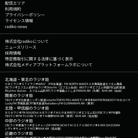
配信エリア
利用規約
プライバシーポリシー
ライセンス情報
radiko news
株式会社radikoについて
ニュースリリース
採用情報
特定商取引に関する法律に基づく表示
株式会社メディアプラットフォームラボについて
北海道・東北のラジオ局
ＨＢＣラジオ
ＳＴＶラジオ
AIR-G'（FM北海道）
FM NORTH WAVE
ＲＡＢ青森放送
エフエム青森
IBCラジオ
エフエム岩手
tbcラジオ
Date fm（エフエム仙台）
ABSラジオ
エフエム秋田
YBC山形放送
Rhythm Station エフエム山形
RFCラジオ福島
ふくしまFM
NHK AM（札幌）
NHK AM（仙台）
関東のラジオ局
TBSラジオ
文化放送
ニッポン放送
interfm
TOKYO FM
J-WAVE
ラジオ日本
BAYFM78
NACK5
ＦＭヨコハマ
LuckyFM 茨城放送
CRT栃木放送
RadioBerry
FM GUNMA
NHK AM（東京）
北陸・甲信越のラジオ局
ＢＳＮラジオ
FM NIIGATA
ＫＮＢラジオ
ＦＭとやま
MROラジオ
エフエム石川
FBCラジオ
FM福井
YBSラジオ
FM FUJI
SBCラジオ
ＦＭ長野
NHK AM（東京）
NHK AM（名古屋）
中部のラジオ局
CBCラジオ
東海ラジオ
ぎふチャン
ZIP-FM
FM AICHI
ＦＭ ＧＩＦＵ
SBSラジオ
K-MIX SHIZUOKA
レディオキューブ ＦＭ三重
NHK AM（名古屋）
近畿のラジオ局
ABCラジオ
MBSラジオ
OBCラジオ大阪
FM COCOLO
FM802
FM大阪
ラジオ関西
Kiss FM KOBE