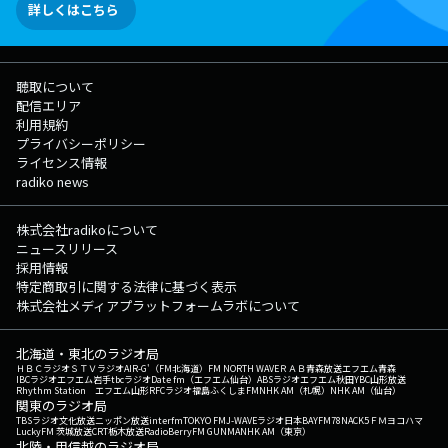
詳しくはこちら
聴取について
配信エリア
利用規約
プライバシーポリシー
ライセンス情報
radiko news
株式会社radikoについて
ニュースリリース
採用情報
特定商取引に関する法律に基づく表示
株式会社メディアプラットフォームラボについて
北海道・東北のラジオ局
ＨＢＣラジオ
ＳＴＶラジオ
AIR-G'（FM北海道）
FM NORTH WAVE
ＲＡＢ青森放送
エフエム青森
IBCラジオ
エフエム岩手
tbcラジオ
Date fm（エフエム仙台）
ABSラジオ
エフエム秋田
YBC山形放送
Rhythm Station エフエム山形
RFCラジオ福島
ふくしまFM
NHK AM（札幌）
NHK AM（仙台）
関東のラジオ局
TBSラジオ
文化放送
ニッポン放送
interfm
TOKYO FM
J-WAVE
ラジオ日本
BAYFM78
NACK5
ＦＭヨコハマ
LuckyFM 茨城放送
CRT栃木放送
RadioBerry
FM GUNMA
NHK AM（東京）
北陸・甲信越のラジオ局