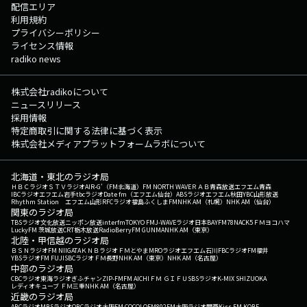
配信エリア
利用規約
プライバシーポリシー
ライセンス情報
radiko news
株式会社radikoについて
ニュースリリース
採用情報
特定商取引に関する法律に基づく表示
株式会社メディアプラットフォームラボについて
北海道・東北のラジオ局
ＨＢＣラジオ
ＳＴＶラジオ
AIR-G'（FM北海道）
FM NORTH WAVE
ＲＡＢ青森放送
エフエム青森
IBCラジオ
エフエム岩手
tbcラジオ
Date fm（エフエム仙台）
ABSラジオ
エフエム秋田
YBC山形放送
Rhythm Station エフエム山形
RFCラジオ福島
ふくしまFM
NHK AM（札幌）
NHK AM（仙台）
関東のラジオ局
TBSラジオ
文化放送
ニッポン放送
interfm
TOKYO FM
J-WAVE
ラジオ日本
BAYFM78
NACK5
ＦＭヨコハマ
LuckyFM 茨城放送
CRT栃木放送
RadioBerry
FM GUNMA
NHK AM（東京）
北陸・甲信越のラジオ局
ＢＳＮラジオ
FM NIIGATA
ＫＮＢラジオ
ＦＭとやま
MROラジオ
エフエム石川
FBCラジオ
FM福井
YBSラジオ
FM FUJI
SBCラジオ
ＦＭ長野
NHK AM（東京）
NHK AM（名古屋）
中部のラジオ局
CBCラジオ
東海ラジオ
ぎふチャン
ZIP-FM
FM AICHI
ＦＭ ＧＩＦＵ
SBSラジオ
K-MIX SHIZUOKA
レディオキューブ ＦＭ三重
NHK AM（名古屋）
近畿のラジオ局
ABCラジオ
MBSラジオ
OBCラジオ大阪
FM COCOLO
FM802
FM大阪
ラジオ関西
Kiss FM KOBE