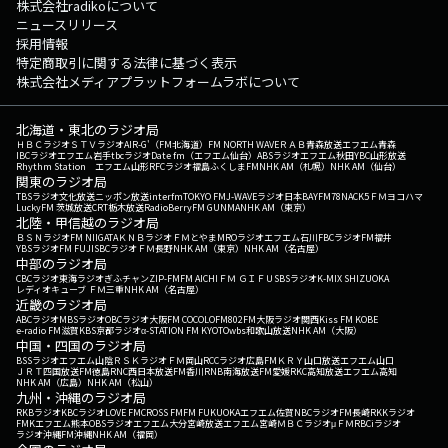
株式会社radikoについて
ニュースリリース
採用情報
特定商取引に関する法律に基づく表示
株式会社メディアプラットフォームラボについて
北海道・東北のラジオ局
ＨＢＣラジオ
ＳＴＶラジオ
AIR-G'（FM北海道）
FM NORTH WAVE
ＲＡＢ青森放送
エフエム青森
IBCラジオ
エフエム岩手
tbcラジオ
Date fm（エフエム仙台）
ABSラジオ
エフエム秋田
YBC山形放送
Rhythm Station エフエム山形
RFCラジオ福島
ふくしまFM
NHK AM（札幌）
NHK AM（仙台）
関東のラジオ局
TBSラジオ
文化放送
ニッポン放送
interfm
TOKYO FM
J-WAVE
ラジオ日本
BAYFM78
NACK5
ＦＭヨコハマ
LuckyFM 茨城放送
CRT栃木放送
RadioBerry
FM GUNMA
NHK AM（東京）
北陸・甲信越のラジオ局
ＢＳＮラジオ
FM NIIGATA
ＫＮＢラジオ
ＦＭとやま
MROラジオ
エフエム石川
FBCラジオ
FM福井
YBSラジオ
FM FUJI
SBCラジオ
ＦＭ長野
NHK AM（東京）
NHK AM（名古屋）
中部のラジオ局
CBCラジオ
東海ラジオ
ぎふチャン
ZIP-FM
FM AICHI
ＦＭ ＧＩＦＵ
SBSラジオ
K-MIX SHIZUOKA
レディオキューブ ＦＭ三重
NHK AM（名古屋）
近畿のラジオ局
ABCラジオ
MBSラジオ
OBCラジオ大阪
FM COCOLO
FM802
FM大阪
ラジオ関西
Kiss FM KOBE
e-radio FM滋賀
KBS京都ラジオ
α-STATION FM KYOTO
wbs和歌山放送
NHK AM（大阪）
中国・四国のラジオ局
BSSラジオ
エフエム山陰
ＲＳＫラジオ
ＦＭ岡山
RCCラジオ
広島FM
ＫＲＹ山口放送
エフエム山口
ＪＲＴ四国放送
FM徳島
RNC西日本放送
FM香川
RNB南海放送
FM愛媛
RKC高知放送
エフエム高知
NHK AM（広島）
NHK AM（松山）
九州・沖縄のラジオ局
RKBラジオ
KBCラジオ
LOVE FM
CROSS FM
FM FUKUOKA
エフエム佐賀
NBCラジオ
FM長崎
RKKラジオ
FMKエフエム熊本
OBSラジオ
エフエム大分
宮崎放送
エフエム宮崎
ＭＢＣラジオ
μＦＭ
RBCiラジオ
ラジオ沖縄
FM沖縄
NHK AM（福岡）