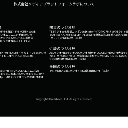
株式会社メディアプラットフォームラボについて
局
関東のラジオ局
G'（FM北海道）
FM NORTH WAVE
TBSラジオ
文化放送
ニッポン放送
interfm
TOKYO FM
J-WAVE
ラジオ
ラジオ
エフエム岩手
tbcラジオ
BAYFM78
NACK5
ＦＭヨコハマ
LuckyFM 茨城放送
CRT栃木放送
Radio
ジオ
エフエム秋田
YBC山形放送
FM GUNMA
NHK AM（東京）
RFCラジオ福島
ふくしまFM
）
近畿のラジオ局
IP-FM
FM AICHI
ＦＭ ＧＩＦＵ
SBSラジオ
ABCラジオ
MBSラジオ
OBCラジオ大阪
FM COCOLO
FM802
FM大阪
ラ
 ＦＭ三重
NHK AM（名古屋）
Kiss FM KOBE
e-radio FM滋賀
KBS京都ラジオ
α-STATION FM KYOTO
wbs和歌山放送
NHK AM（大阪）
全国のラジオ局
OSS FM
FM FUKUOKA
エフエム佐賀
ラジオNIKKEI第1
ラジオNIKKEI第2
NHK FM（東京）
Kエフエム熊本
OBSラジオ
エフエム大分
オ
μＦＭ
RBCiラジオ
ラジオ沖縄
FM沖縄
Copyright © radiko co., Ltd. All rights reserved