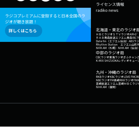
ライセンス情報
radiko news
ラジコプレミアムに登録すると日本全国のラ
ジオが聴き放題！
北海道・東北のラジオ
詳しくはこちら
ＨＢＣラジオ
ＳＴＶラジオ
AIR-
ＲＡＢ青森放送
エフエム青森
IBC
Date fm（エフエム仙台）
ABSラ
Rhythm Station エフエム山形
NHK AM（札幌）
NHK AM（仙台
中部のラジオ局
CBCラジオ
東海ラジオ
ぎふチャン
Z
K-MIX SHIZUOKA
レディオキューブ
九州・沖縄のラジオ局
RKBラジオ
KBCラジオ
LOVE FM
CR
NBCラジオ
FM長崎
RKKラジオ
FM
宮崎放送
エフエム宮崎
ＭＢＣラジ
NHK AM（福岡）