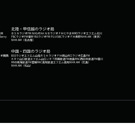
北陸・甲信越のラジオ局
日本
ＢＳＮラジオ
FM NIIGATA
ＫＮＢラジオ
ＦＭとやま
MROラジオ
エフエム石川
Berry
FBCラジオ
FM福井
YBSラジオ
FM FUJI
SBCラジオ
ＦＭ長野
NHK AM（東京）
NHK AM（名古屋）
中国・四国のラジオ局
ジオ関西
BSSラジオ
エフエム山陰
ＲＳＫラジオ
ＦＭ岡山
RCCラジオ
広島FM
ＫＲＹ山口放送
エフエム山口
ＪＲＴ四国放送
FM徳島
RNC西日本放送
FM香川
RNB南海放送
FM愛媛
RKC高知放送
エフエム高知
NHK AM（広島）
NHK AM（松山）