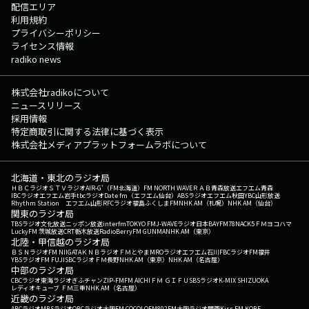
配信エリア
利用規約
プライバシーポリシー
ライセンス情報
radiko news
株式会社radikoについて
ニュースリリース
採用情報
特定商取引に関する法律に基づく表示
株式会社メディアプラットフォームラボについて
北海道・東北のラジオ局
ＨＢＣラジオ
ＳＴＶラジオ
AIR-G'（FM北海道）
FM NORTH WAVE
ＲＡＢ青森放送
エフエム青森
IBCラジオ
エフエム岩手
tbcラジオ
Date fm（エフエム仙台）
ABSラジオ
エフエム秋田
YBC山形放送
Rhythm Station エフエム山形
RFCラジオ福島
ふくしまFM
NHK AM（札幌）
NHK AM（仙台）
関東のラジオ局
TBSラジオ
文化放送
ニッポン放送
interfm
TOKYO FM
J-WAVE
ラジオ日本
BAYFM78
NACK5
ＦＭヨコハマ
LuckyFM 茨城放送
CRT栃木放送
RadioBerry
FM GUNMA
NHK AM（東京）
北陸・甲信越のラジオ局
ＢＳＮラジオ
FM NIIGATA
ＫＮＢラジオ
ＦＭとやま
MROラジオ
エフエム石川
FBCラジオ
FM福井
YBSラジオ
FM FUJI
SBCラジオ
ＦＭ長野
NHK AM（東京）
NHK AM（名古屋）
中部のラジオ局
CBCラジオ
東海ラジオ
ぎふチャン
ZIP-FM
FM AICHI
ＦＭ ＧＩＦＵ
SBSラジオ
K-MIX SHIZUOKA
レディオキューブ ＦＭ三重
NHK AM（名古屋）
近畿のラジオ局
ABCラジオ
MBSラジオ
OBCラジオ大阪
FM COCOLO
FM802
FM大阪
ラジオ関西
Kiss FM KOBE