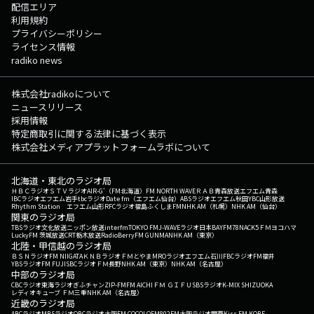
配信エリア
利用規約
プライバシーポリシー
ライセンス情報
radiko news
株式会社radikoについて
ニュースリリース
採用情報
特定商取引に関する法律に基づく表示
株式会社メディアプラットフォームラボについて
北海道・東北のラジオ局
ＨＢＣラジオ
ＳＴＶラジオ
AIR-G'（FM北海道）
FM NORTH WAVE
ＲＡＢ青森放送
エフエム青森
IBCラジオ
エフエム岩手
tbcラジオ
Date fm（エフエム仙台）
ABSラジオ
エフエム秋田
YBC山形放送
Rhythm Station エフエム山形
RFCラジオ福島
ふくしまFM
NHK AM（札幌）
NHK AM（仙台）
関東のラジオ局
TBSラジオ
文化放送
ニッポン放送
interfm
TOKYO FM
J-WAVE
ラジオ日本
BAYFM78
NACK5
ＦＭヨコハマ
LuckyFM 茨城放送
CRT栃木放送
RadioBerry
FM GUNMA
NHK AM（東京）
北陸・甲信越のラジオ局
ＢＳＮラジオ
FM NIIGATA
ＫＮＢラジオ
ＦＭとやま
MROラジオ
エフエム石川
FBCラジオ
FM福井
YBSラジオ
FM FUJI
SBCラジオ
ＦＭ長野
NHK AM（東京）
NHK AM（名古屋）
中部のラジオ局
CBCラジオ
東海ラジオ
ぎふチャン
ZIP-FM
FM AICHI
ＦＭ ＧＩＦＵ
SBSラジオ
K-MIX SHIZUOKA
レディオキューブ ＦＭ三重
NHK AM（名古屋）
近畿のラジオ局
ABCラジオ
MBSラジオ
OBCラジオ大阪
FM COCOLO
FM802
FM大阪
ラジオ関西
Kiss FM KOBE