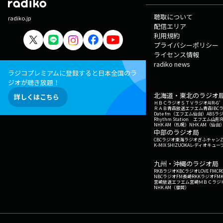
聴取について
radiko.jp
配信エリア
利用規約
プライバシーポリシー
ライセンス情報
radiko news
ラジコプレミアムに登録すると日本全国のラ
ジオが聴き放題！
北海道・東北のラジオ
詳しくはこちら
ＨＢＣラジオ
ＳＴＶラジオ
AIR-
ＲＡＢ青森放送
エフエム青森
IBC
Date fm（エフエム仙台）
ABSラ
Rhythm Station エフエム山形
NHK AM（札幌）
NHK AM（仙台
中部のラジオ局
CBCラジオ
東海ラジオ
ぎふチャン
Z
K-MIX SHIZUOKA
レディオキューブ
九州・沖縄のラジオ局
RKBラジオ
KBCラジオ
LOVE FM
CR
NBCラジオ
FM長崎
RKKラジオ
FM
宮崎放送
エフエム宮崎
ＭＢＣラジ
NHK AM（福岡）