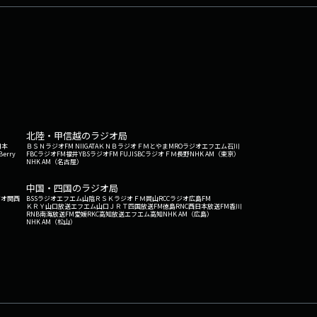
北陸・甲信越のラジオ局
日本
ＢＳＮラジオ
FM NIIGATA
ＫＮＢラジオ
ＦＭとやま
MROラジオ
エフエム石川
Berry
FBCラジオ
FM福井
YBSラジオ
FM FUJI
SBCラジオ
ＦＭ長野
NHK AM（東京）
NHK AM（名古屋）
中国・四国のラジオ局
ジオ関西
BSSラジオ
エフエム山陰
ＲＳＫラジオ
ＦＭ岡山
RCCラジオ
広島FM
ＫＲＹ山口放送
エフエム山口
ＪＲＴ四国放送
FM徳島
RNC西日本放送
FM香川
RNB南海放送
FM愛媛
RKC高知放送
エフエム高知
NHK AM（広島）
NHK AM（松山）