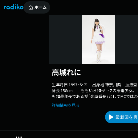
ホーム
高城れに
生年月日 1993･6･21 出身地 神奈川県 血液
身長 158cm ももいろｸﾛｰﾊﾞｰZの感電少女｡
もｸﾛ最年長であるが｢楽屋番長｣としてMCではﾒﾝﾊ
にいじられるほどおっとり､ﾏｲﾍﾟｰｽ｡ ｲﾒｰｼﾞｶﾗ
詳細情報を見る
紫｡
最新回を再