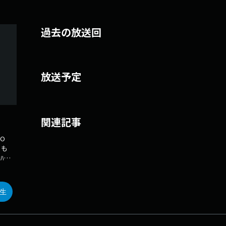
過去の放送回
放送予定
関連記事
型 O
 も
ﾞｰ
ｰは
生