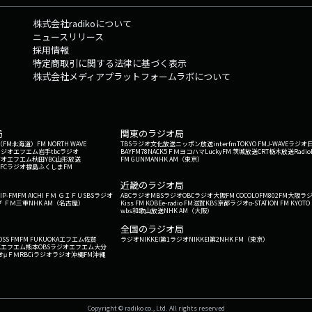
株式会社radikoについて
ニュースリリース
採用情報
特定商取引に関する法律に基づく表示
株式会社メディアプラットフォームラボについて
局
関東のラジオ局
G'（FM北海道）
FM NORTH WAVE
TBSラジオ
文化放送
ニッポン放送
interfm
TOKYO FM
J-WAVE
ラジオ
ラジオ
エフエム岩手
tbcラジオ
BAYFM78
NACK5
ＦＭヨコハマ
LuckyFM 茨城放送
CRT栃木放送
Radio
ジオ
エフエム秋田
YBC山形放送
FM GUNMA
NHK AM（東京）
RFCラジオ福島
ふくしまFM
）
近畿のラジオ局
IP-FM
FM AICHI
ＦＭ ＧＩＦＵ
SBSラジオ
ABCラジオ
MBSラジオ
OBCラジオ大阪
FM COCOLO
FM802
FM大阪
ラ
 ＦＭ三重
NHK AM（名古屋）
Kiss FM KOBE
e-radio FM滋賀
KBS京都ラジオ
α-STATION FM KYOTO
wbs和歌山放送
NHK AM（大阪）
全国のラジオ局
OSS FM
FM FUKUOKA
エフエム佐賀
ラジオNIKKEI第1
ラジオNIKKEI第2
NHK FM（東京）
Kエフエム熊本
OBSラジオ
エフエム大分
オ
μＦＭ
RBCiラジオ
ラジオ沖縄
FM沖縄
Copyright © radiko co., Ltd. All rights reserved