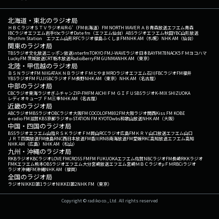
北海道・東北のラジオ局
ＨＢＣラジオ
ＳＴＶラジオ
AIR-G'（FM北海道）
FM NORTH WAVE
ＲＡＢ青森放送
エフエム青森
IBCラジオ
エフエム岩手
tbcラジオ
Date fm（エフエム仙台）
ABSラジオ
エフエム秋田
YBC山形放送
Rhythm Station エフエム山形
RFCラジオ福島
ふくしまFM
NHK AM（札幌）
NHK AM（仙台）
関東のラジオ局
TBSラジオ
文化放送
ニッポン放送
interfm
TOKYO FM
J-WAVE
ラジオ日本
BAYFM78
NACK5
ＦＭヨコハマ
LuckyFM 茨城放送
CRT栃木放送
RadioBerry
FM GUNMA
NHK AM（東京）
北陸・甲信越のラジオ局
ＢＳＮラジオ
FM NIIGATA
ＫＮＢラジオ
ＦＭとやま
MROラジオ
エフエム石川
FBCラジオ
FM福井
YBSラジオ
FM FUJI
SBCラジオ
ＦＭ長野
NHK AM（東京）
NHK AM（名古屋）
中部のラジオ局
CBCラジオ
東海ラジオ
ぎふチャン
ZIP-FM
FM AICHI
ＦＭ ＧＩＦＵ
SBSラジオ
K-MIX SHIZUOKA
レディオキューブ ＦＭ三重
NHK AM（名古屋）
近畿のラジオ局
ABCラジオ
MBSラジオ
OBCラジオ大阪
FM COCOLO
FM802
FM大阪
ラジオ関西
Kiss FM KOBE
e-radio FM滋賀
KBS京都ラジオ
α-STATION FM KYOTO
wbs和歌山放送
NHK AM（大阪）
中国・四国のラジオ局
BSSラジオ
エフエム山陰
ＲＳＫラジオ
ＦＭ岡山
RCCラジオ
広島FM
ＫＲＹ山口放送
エフエム山口
ＪＲＴ四国放送
FM徳島
RNC西日本放送
FM香川
RNB南海放送
FM愛媛
RKC高知放送
エフエム高知
NHK AM（広島）
NHK AM（松山）
九州・沖縄のラジオ局
RKBラジオ
KBCラジオ
LOVE FM
CROSS FM
FM FUKUOKA
エフエム佐賀
NBCラジオ
FM長崎
RKKラジオ
FMKエフエム熊本
OBSラジオ
エフエム大分
宮崎放送
エフエム宮崎
ＭＢＣラジオ
μＦＭ
RBCiラジオ
ラジオ沖縄
FM沖縄
NHK AM（福岡）
全国のラジオ局
ラジオNIKKEI第1
ラジオNIKKEI第2
NHK FM（東京）
Copyright © radiko co., Ltd. All rights reserved