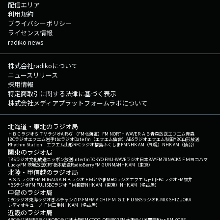
配信エリア
利用規約
プライバシーポリシー
ライセンス情報
radiko news
株式会社radikoについて
ニュースリリース
採用情報
特定商取引に関する法律に基づく表示
株式会社メディアプラットフォームラボについて
北海道・東北のラジオ局
ＨＢＣラジオ
ＳＴＶラジオ
AIR-G'（FM北海道）
FM NORTH WAVE
ＲＡＢ青森放送
エフエム青森
IBCラジオ
エフエム岩手
tbcラジオ
Date fm（エフエム仙台）
ABSラジオ
エフエム秋田
YBC山形放送
Rhythm Station エフエム山形
RFCラジオ福島
ふくしまFM
NHK AM（札幌）
NHK AM（仙台）
関東のラジオ局
TBSラジオ
文化放送
ニッポン放送
interfm
TOKYO FM
J-WAVE
ラジオ日本
BAYFM78
NACK5
ＦＭヨコハマ
LuckyFM 茨城放送
CRT栃木放送
RadioBerry
FM GUNMA
NHK AM（東京）
北陸・甲信越のラジオ局
ＢＳＮラジオ
FM NIIGATA
ＫＮＢラジオ
ＦＭとやま
MROラジオ
エフエム石川
FBCラジオ
FM福井
YBSラジオ
FM FUJI
SBCラジオ
ＦＭ長野
NHK AM（東京）
NHK AM（名古屋）
中部のラジオ局
CBCラジオ
東海ラジオ
ぎふチャン
ZIP-FM
FM AICHI
ＦＭ ＧＩＦＵ
SBSラジオ
K-MIX SHIZUOKA
レディオキューブ ＦＭ三重
NHK AM（名古屋）
近畿のラジオ局
ABCラジオ
MBSラジオ
OBCラジオ大阪
FM COCOLO
FM802
FM大阪
ラジオ関西
Kiss FM KOBE