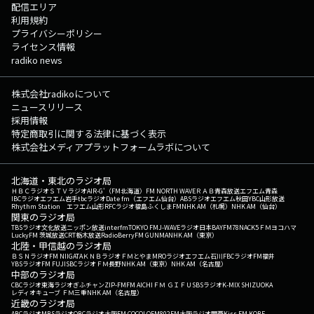
配信エリア
利用規約
プライバシーポリシー
ライセンス情報
radiko news
株式会社radikoについて
ニュースリリース
採用情報
特定商取引に関する法律に基づく表示
株式会社メディアプラットフォームラボについて
北海道・東北のラジオ局
ＨＢＣラジオ
ＳＴＶラジオ
AIR-G'（FM北海道）
FM NORTH WAVE
ＲＡＢ青森放送
エフエム青森
IBCラジオ
エフエム岩手
tbcラジオ
Date fm（エフエム仙台）
ABSラジオ
エフエム秋田
YBC山形放送
Rhythm Station エフエム山形
RFCラジオ福島
ふくしまFM
NHK AM（札幌）
NHK AM（仙台）
関東のラジオ局
TBSラジオ
文化放送
ニッポン放送
interfm
TOKYO FM
J-WAVE
ラジオ日本
BAYFM78
NACK5
ＦＭヨコハマ
LuckyFM 茨城放送
CRT栃木放送
RadioBerry
FM GUNMA
NHK AM（東京）
北陸・甲信越のラジオ局
ＢＳＮラジオ
FM NIIGATA
ＫＮＢラジオ
ＦＭとやま
MROラジオ
エフエム石川
FBCラジオ
FM福井
YBSラジオ
FM FUJI
SBCラジオ
ＦＭ長野
NHK AM（東京）
NHK AM（名古屋）
中部のラジオ局
CBCラジオ
東海ラジオ
ぎふチャン
ZIP-FM
FM AICHI
ＦＭ ＧＩＦＵ
SBSラジオ
K-MIX SHIZUOKA
レディオキューブ ＦＭ三重
NHK AM（名古屋）
近畿のラジオ局
ABCラジオ
MBSラジオ
OBCラジオ大阪
FM COCOLO
FM802
FM大阪
ラジオ関西
Kiss FM KOBE