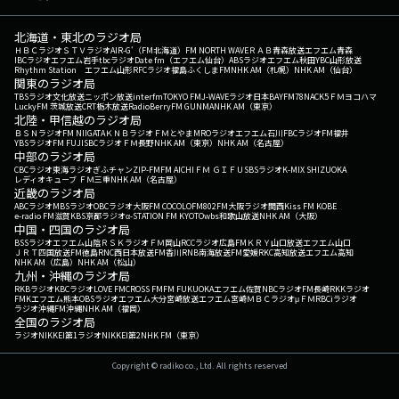
北海道・東北のラジオ局
ＨＢＣラジオ
ＳＴＶラジオ
AIR-G'（FM北海道）
FM NORTH WAVE
ＲＡＢ青森放送
エフエム青森
IBCラジオ
エフエム岩手
tbcラジオ
Date fm（エフエム仙台）
ABSラジオ
エフエム秋田
YBC山形放送
Rhythm Station エフエム山形
RFCラジオ福島
ふくしまFM
NHK AM（札幌）
NHK AM（仙台）
関東のラジオ局
TBSラジオ
文化放送
ニッポン放送
interfm
TOKYO FM
J-WAVE
ラジオ日本
BAYFM78
NACK5
ＦＭヨコハマ
LuckyFM 茨城放送
CRT栃木放送
RadioBerry
FM GUNMA
NHK AM（東京）
北陸・甲信越のラジオ局
ＢＳＮラジオ
FM NIIGATA
ＫＮＢラジオ
ＦＭとやま
MROラジオ
エフエム石川
FBCラジオ
FM福井
YBSラジオ
FM FUJI
SBCラジオ
ＦＭ長野
NHK AM（東京）
NHK AM（名古屋）
中部のラジオ局
CBCラジオ
東海ラジオ
ぎふチャン
ZIP-FM
FM AICHI
ＦＭ ＧＩＦＵ
SBSラジオ
K-MIX SHIZUOKA
レディオキューブ ＦＭ三重
NHK AM（名古屋）
近畿のラジオ局
ABCラジオ
MBSラジオ
OBCラジオ大阪
FM COCOLO
FM802
FM大阪
ラジオ関西
Kiss FM KOBE
e-radio FM滋賀
KBS京都ラジオ
α-STATION FM KYOTO
wbs和歌山放送
NHK AM（大阪）
中国・四国のラジオ局
BSSラジオ
エフエム山陰
ＲＳＫラジオ
ＦＭ岡山
RCCラジオ
広島FM
ＫＲＹ山口放送
エフエム山口
ＪＲＴ四国放送
FM徳島
RNC西日本放送
FM香川
RNB南海放送
FM愛媛
RKC高知放送
エフエム高知
NHK AM（広島）
NHK AM（松山）
九州・沖縄のラジオ局
RKBラジオ
KBCラジオ
LOVE FM
CROSS FM
FM FUKUOKA
エフエム佐賀
NBCラジオ
FM長崎
RKKラジオ
FMKエフエム熊本
OBSラジオ
エフエム大分
宮崎放送
エフエム宮崎
ＭＢＣラジオ
μＦＭ
RBCiラジオ
ラジオ沖縄
FM沖縄
NHK AM（福岡）
全国のラジオ局
ラジオNIKKEI第1
ラジオNIKKEI第2
NHK FM（東京）
Copyright © radiko co., Ltd. All rights reserved