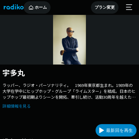
ホーム
プラン変更
宇多丸
ラッパー、ラジオ・パーソナリティ。 1969年東京都生まれ。1989年の
大学在学中にヒップホップ・グループ「ライムスター」を結成。日本のヒ
ップホップ最初期よりシーンを開拓、牽引し続け、活動30周年を越えた現
在も、ラッパーとして、第一線で驚異的な活躍をみせている。また、2007
詳細情報を見る
年にTBSラジオ『ライムスター宇多丸のウィークエンド・シャッフル』が
スタートすると、ラジオ・パーソナリティとしてもブレイク。2009年に
は、第46回ギャラクシー賞「DJパーソナリティ賞」を受賞した。 2018
年4月から、TBSラジオで月曜から金曜日の18:00〜21:00放送「アフター6
最新回を再生
ジャンクション」のメインパーソナリティを務める。 ライムスターの近
作に、2022年5月25日リリースのシングル「世界、西原商会の世界！ Part