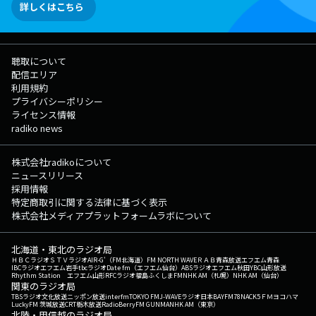
詳しくはこちら
聴取について
配信エリア
利用規約
プライバシーポリシー
ライセンス情報
radiko news
株式会社radikoについて
ニュースリリース
採用情報
特定商取引に関する法律に基づく表示
株式会社メディアプラットフォームラボについて
北海道・東北のラジオ局
ＨＢＣラジオ
ＳＴＶラジオ
AIR-G'（FM北海道）
FM NORTH WAVE
ＲＡＢ青森放送
エフエム青森
IBCラジオ
エフエム岩手
tbcラジオ
Date fm（エフエム仙台）
ABSラジオ
エフエム秋田
YBC山形放送
Rhythm Station エフエム山形
RFCラジオ福島
ふくしまFM
NHK AM（札幌）
NHK AM（仙台）
関東のラジオ局
TBSラジオ
文化放送
ニッポン放送
interfm
TOKYO FM
J-WAVE
ラジオ日本
BAYFM78
NACK5
ＦＭヨコハマ
LuckyFM 茨城放送
CRT栃木放送
RadioBerry
FM GUNMA
NHK AM（東京）
北陸・甲信越のラジオ局