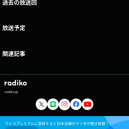
過去の放送回
2 逆featuring CRAZY KEN BAND」は、オリコン週間シングルランキングで
9位、社歌として史上最高位を記録。ほか2021年リリースの、アルバム／
映像作品『MTV Unplugged: RHYMESTER』等。 著作に2021年9月発行
『森田芳光全映画』（編著：宇多丸／三沢和子・リトルモア）ほか。
放送予定
関連記事
radiko.jp
ラジコプレミアムに登録すると日本全国のラジオが聴き放題！