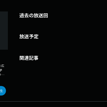
過去の放送回
放送予定
関連記事
 広
大学
タリ
ッカ
）
たの
生
とも
部の
、野