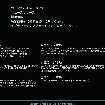
.沖
株式会社radikoについて
ニュースリリース
採用情報
特定商取引に関する法律に基づく表示
株式会社メディアプラットフォームラボについて
局
関東のラジオ局
G'（FM北海道）
FM NORTH WAVE
TBSラジオ
文化放送
ニッポン放送
interfm
TOKYO FM
J-WAVE
ラジオ
ラジオ
エフエム岩手
tbcラジオ
BAYFM78
NACK5
ＦＭヨコハマ
LuckyFM 茨城放送
CRT栃木放送
Radio
ジオ
エフエム秋田
YBC山形放送
FM GUNMA
NHK AM（東京）
RFCラジオ福島
ふくしまFM
）
近畿のラジオ局
IP-FM
FM AICHI
ＦＭ ＧＩＦＵ
SBSラジオ
ABCラジオ
MBSラジオ
OBCラジオ大阪
FM COCOLO
FM802
FM大阪
ラ
 ＦＭ三重
NHK AM（名古屋）
Kiss FM KOBE
e-radio FM滋賀
KBS京都ラジオ
α-STATION FM KYOTO
wbs和歌山放送
NHK AM（大阪）
全国のラジオ局
OSS FM
FM FUKUOKA
エフエム佐賀
ラジオNIKKEI第1
ラジオNIKKEI第2
NHK FM（東京）
Kエフエム熊本
OBSラジオ
エフエム大分
オ
μＦＭ
RBCiラジオ
ラジオ沖縄
FM沖縄
Copyright © radiko co., Ltd. All rights reserved