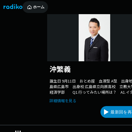
ホーム
沖繁義
誕生日 9月11日 おとめ座 血液型 A型 出身地
島県広島市 出身校 広島県立向原高校 立教
経済学部 Q1.行ってみたい場所は？ A1.イ
ア、スペイン （以前も訪れましたが、欧州サ
詳細情報を見る
ー観戦したいですね。グルメや史跡巡りも
Q2.小さい頃の将来の夢は？ A2.父が大工でし
最新回を再
で、幼い頃は、家を建てる大工さんに憧れたこ
ありますし、中学時代の恩師（担任であり野球
監督さんでした）の影響で、学校の先生になり
球部の監督になりたいと思ったこともありま