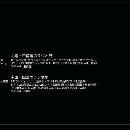
北陸・甲信越のラジオ局
日本
ＢＳＮラジオ
FM NIIGATA
ＫＮＢラジオ
ＦＭとやま
MROラジオ
エフエム石川
Berry
FBCラジオ
FM福井
YBSラジオ
FM FUJI
SBCラジオ
ＦＭ長野
NHK AM（東京）
NHK AM（名古屋）
中国・四国のラジオ局
ジオ関西
BSSラジオ
エフエム山陰
ＲＳＫラジオ
ＦＭ岡山
RCCラジオ
広島FM
ＫＲＹ山口放送
エフエム山口
ＪＲＴ四国放送
FM徳島
RNC西日本放送
FM香川
RNB南海放送
FM愛媛
RKC高知放送
エフエム高知
NHK AM（広島）
NHK AM（松山）