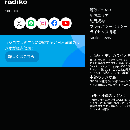
す。 Q3.KBCアナウンス部あるあるは？ A3
聴取について
のモノマネをみんなしている。
radiko.jp
配信エリア
利用規約
プライバシーポリシー
ライセンス情報
radiko news
ラジコプレミアムに登録すると日本全国のラ
ジオが聴き放題！
北海道・東北のラジオ
詳しくはこちら
ＨＢＣラジオ
ＳＴＶラジオ
AIR-
ＲＡＢ青森放送
エフエム青森
IBC
Date fm（エフエム仙台）
ABSラ
Rhythm Station エフエム山形
NHK AM（札幌）
NHK AM（仙台
中部のラジオ局
CBCラジオ
東海ラジオ
ぎふチャン
Z
K-MIX SHIZUOKA
レディオキューブ
九州・沖縄のラジオ局
RKBラジオ
KBCラジオ
LOVE FM
CR
NBCラジオ
FM長崎
RKKラジオ
FM
宮崎放送
エフエム宮崎
ＭＢＣラジ
NHK AM（福岡）