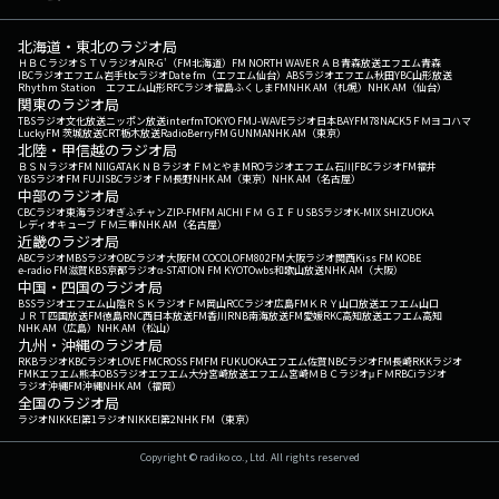
北海道・東北のラジオ局
ＨＢＣラジオ
ＳＴＶラジオ
AIR-G'（FM北海道）
FM NORTH WAVE
ＲＡＢ青森放送
エフエム青森
IBCラジオ
エフエム岩手
tbcラジオ
Date fm（エフエム仙台）
ABSラジオ
エフエム秋田
YBC山形放送
Rhythm Station エフエム山形
RFCラジオ福島
ふくしまFM
NHK AM（札幌）
NHK AM（仙台）
関東のラジオ局
TBSラジオ
文化放送
ニッポン放送
interfm
TOKYO FM
J-WAVE
ラジオ日本
BAYFM78
NACK5
ＦＭヨコハマ
LuckyFM 茨城放送
CRT栃木放送
RadioBerry
FM GUNMA
NHK AM（東京）
北陸・甲信越のラジオ局
ＢＳＮラジオ
FM NIIGATA
ＫＮＢラジオ
ＦＭとやま
MROラジオ
エフエム石川
FBCラジオ
FM福井
YBSラジオ
FM FUJI
SBCラジオ
ＦＭ長野
NHK AM（東京）
NHK AM（名古屋）
中部のラジオ局
CBCラジオ
東海ラジオ
ぎふチャン
ZIP-FM
FM AICHI
ＦＭ ＧＩＦＵ
SBSラジオ
K-MIX SHIZUOKA
レディオキューブ ＦＭ三重
NHK AM（名古屋）
近畿のラジオ局
ABCラジオ
MBSラジオ
OBCラジオ大阪
FM COCOLO
FM802
FM大阪
ラジオ関西
Kiss FM KOBE
e-radio FM滋賀
KBS京都ラジオ
α-STATION FM KYOTO
wbs和歌山放送
NHK AM（大阪）
中国・四国のラジオ局
BSSラジオ
エフエム山陰
ＲＳＫラジオ
ＦＭ岡山
RCCラジオ
広島FM
ＫＲＹ山口放送
エフエム山口
ＪＲＴ四国放送
FM徳島
RNC西日本放送
FM香川
RNB南海放送
FM愛媛
RKC高知放送
エフエム高知
NHK AM（広島）
NHK AM（松山）
九州・沖縄のラジオ局
RKBラジオ
KBCラジオ
LOVE FM
CROSS FM
FM FUKUOKA
エフエム佐賀
NBCラジオ
FM長崎
RKKラジオ
FMKエフエム熊本
OBSラジオ
エフエム大分
宮崎放送
エフエム宮崎
ＭＢＣラジオ
μＦＭ
RBCiラジオ
ラジオ沖縄
FM沖縄
NHK AM（福岡）
全国のラジオ局
ラジオNIKKEI第1
ラジオNIKKEI第2
NHK FM（東京）
Copyright © radiko co., Ltd. All rights reserved