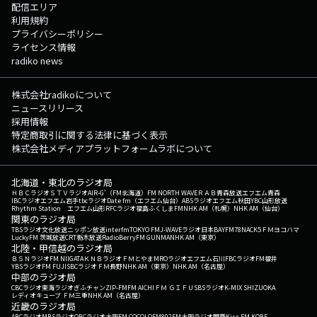
配信エリア
利用規約
プライバシーポリシー
ライセンス情報
radiko news
株式会社radikoについて
ニュースリリース
採用情報
特定商取引に関する法律に基づく表示
株式会社メディアプラットフォームラボについて
北海道・東北のラジオ局
ＨＢＣラジオ
ＳＴＶラジオ
AIR-G'（FM北海道）
FM NORTH WAVE
ＲＡＢ青森放送
エフエム青森
IBCラジオ
エフエム岩手
tbcラジオ
Date fm（エフエム仙台）
ABSラジオ
エフエム秋田
YBC山形放送
Rhythm Station エフエム山形
RFCラジオ福島
ふくしまFM
NHK AM（札幌）
NHK AM（仙台）
関東のラジオ局
TBSラジオ
文化放送
ニッポン放送
interfm
TOKYO FM
J-WAVE
ラジオ日本
BAYFM78
NACK5
ＦＭヨコハマ
LuckyFM 茨城放送
CRT栃木放送
RadioBerry
FM GUNMA
NHK AM（東京）
北陸・甲信越のラジオ局
ＢＳＮラジオ
FM NIIGATA
ＫＮＢラジオ
ＦＭとやま
MROラジオ
エフエム石川
FBCラジオ
FM福井
YBSラジオ
FM FUJI
SBCラジオ
ＦＭ長野
NHK AM（東京）
NHK AM（名古屋）
中部のラジオ局
CBCラジオ
東海ラジオ
ぎふチャン
ZIP-FM
FM AICHI
ＦＭ ＧＩＦＵ
SBSラジオ
K-MIX SHIZUOKA
レディオキューブ ＦＭ三重
NHK AM（名古屋）
近畿のラジオ局
ABCラジオ
MBSラジオ
OBCラジオ大阪
FM COCOLO
FM802
FM大阪
ラジオ関西
Kiss FM KOBE