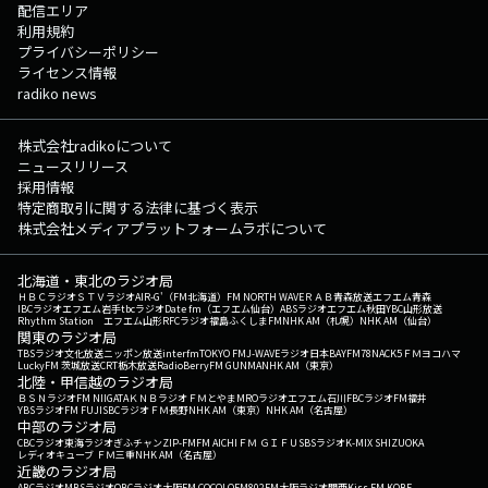
配信エリア
利用規約
プライバシーポリシー
ライセンス情報
radiko news
株式会社radikoについて
ニュースリリース
採用情報
特定商取引に関する法律に基づく表示
株式会社メディアプラットフォームラボについて
北海道・東北のラジオ局
ＨＢＣラジオ
ＳＴＶラジオ
AIR-G'（FM北海道）
FM NORTH WAVE
ＲＡＢ青森放送
エフエム青森
IBCラジオ
エフエム岩手
tbcラジオ
Date fm（エフエム仙台）
ABSラジオ
エフエム秋田
YBC山形放送
Rhythm Station エフエム山形
RFCラジオ福島
ふくしまFM
NHK AM（札幌）
NHK AM（仙台）
関東のラジオ局
TBSラジオ
文化放送
ニッポン放送
interfm
TOKYO FM
J-WAVE
ラジオ日本
BAYFM78
NACK5
ＦＭヨコハマ
LuckyFM 茨城放送
CRT栃木放送
RadioBerry
FM GUNMA
NHK AM（東京）
北陸・甲信越のラジオ局
ＢＳＮラジオ
FM NIIGATA
ＫＮＢラジオ
ＦＭとやま
MROラジオ
エフエム石川
FBCラジオ
FM福井
YBSラジオ
FM FUJI
SBCラジオ
ＦＭ長野
NHK AM（東京）
NHK AM（名古屋）
中部のラジオ局
CBCラジオ
東海ラジオ
ぎふチャン
ZIP-FM
FM AICHI
ＦＭ ＧＩＦＵ
SBSラジオ
K-MIX SHIZUOKA
レディオキューブ ＦＭ三重
NHK AM（名古屋）
近畿のラジオ局
ABCラジオ
MBSラジオ
OBCラジオ大阪
FM COCOLO
FM802
FM大阪
ラジオ関西
Kiss FM KOBE