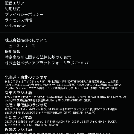
配信エリア
利用規約
プライバシーポリシー
ライセンス情報
radiko news
株式会社radikoについて
ニュースリリース
採用情報
特定商取引に関する法律に基づく表示
株式会社メディアプラットフォームラボについて
北海道・東北のラジオ局
ＨＢＣラジオ
ＳＴＶラジオ
AIR-G'（FM北海道）
FM NORTH WAVE
ＲＡＢ青森放送
エフエム青森
IBCラジオ
エフエム岩手
tbcラジオ
Date fm（エフエム仙台）
ABSラジオ
エフエム秋田
YBC山形放送
Rhythm Station エフエム山形
RFCラジオ福島
ふくしまFM
NHK AM（札幌）
NHK AM（仙台）
関東のラジオ局
TBSラジオ
文化放送
ニッポン放送
interfm
TOKYO FM
J-WAVE
ラジオ日本
BAYFM78
NACK5
ＦＭヨコハマ
LuckyFM 茨城放送
CRT栃木放送
RadioBerry
FM GUNMA
NHK AM（東京）
北陸・甲信越のラジオ局
ＢＳＮラジオ
FM NIIGATA
ＫＮＢラジオ
ＦＭとやま
MROラジオ
エフエム石川
FBCラジオ
FM福井
YBSラジオ
FM FUJI
SBCラジオ
ＦＭ長野
NHK AM（東京）
NHK AM（名古屋）
中部のラジオ局
CBCラジオ
東海ラジオ
ぎふチャン
ZIP-FM
FM AICHI
ＦＭ ＧＩＦＵ
SBSラジオ
K-MIX SHIZUOKA
レディオキューブ ＦＭ三重
NHK AM（名古屋）
近畿のラジオ局
ABCラジオ
MBSラジオ
OBCラジオ大阪
FM COCOLO
FM802
FM大阪
ラジオ関西
Kiss FM KOBE