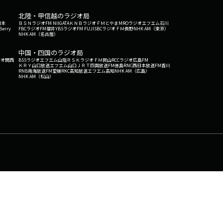
北陸・甲信越のラジオ局
日本
ＢＳＮラジオ
FM NIIGATA
ＫＮＢラジオ
ＦＭとやま
MROラジオ
エフエム石川
Berry
FBCラジオ
FM福井
YBSラジオ
FM FUJI
SBCラジオ
ＦＭ長野
NHK AM（東京）
NHK AM（名古屋）
中国・四国のラジオ局
ジオ関西
BSSラジオ
エフエム山陰
ＲＳＫラジオ
ＦＭ岡山
RCCラジオ
広島FM
ＫＲＹ山口放送
エフエム山口
ＪＲＴ四国放送
FM徳島
RNC西日本放送
FM香川
RNB南海放送
FM愛媛
RKC高知放送
エフエム高知
NHK AM（広島）
NHK AM（松山）