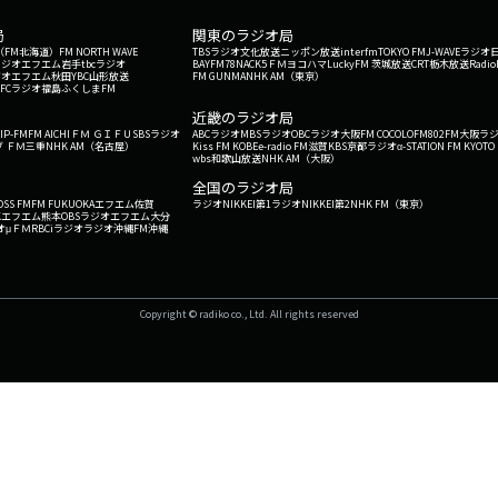
局
関東のラジオ局
G'（FM北海道）
FM NORTH WAVE
TBSラジオ
文化放送
ニッポン放送
interfm
TOKYO FM
J-WAVE
ラジオ
ラジオ
エフエム岩手
tbcラジオ
BAYFM78
NACK5
ＦＭヨコハマ
LuckyFM 茨城放送
CRT栃木放送
Radio
ジオ
エフエム秋田
YBC山形放送
FM GUNMA
NHK AM（東京）
RFCラジオ福島
ふくしまFM
）
近畿のラジオ局
IP-FM
FM AICHI
ＦＭ ＧＩＦＵ
SBSラジオ
ABCラジオ
MBSラジオ
OBCラジオ大阪
FM COCOLO
FM802
FM大阪
ラ
 ＦＭ三重
NHK AM（名古屋）
Kiss FM KOBE
e-radio FM滋賀
KBS京都ラジオ
α-STATION FM KYOTO
wbs和歌山放送
NHK AM（大阪）
全国のラジオ局
OSS FM
FM FUKUOKA
エフエム佐賀
ラジオNIKKEI第1
ラジオNIKKEI第2
NHK FM（東京）
Kエフエム熊本
OBSラジオ
エフエム大分
オ
μＦＭ
RBCiラジオ
ラジオ沖縄
FM沖縄
Copyright © radiko co., Ltd. All rights reserved