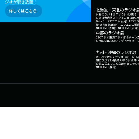
ジオが聴き放題！
北海道・東北のラジオ
詳しくはこちら
ＨＢＣラジオ
ＳＴＶラジオ
AIR-
ＲＡＢ青森放送
エフエム青森
IBC
Date fm（エフエム仙台）
ABSラ
Rhythm Station エフエム山形
NHK AM（札幌）
NHK AM（仙台
中部のラジオ局
CBCラジオ
東海ラジオ
ぎふチャン
Z
K-MIX SHIZUOKA
レディオキューブ
九州・沖縄のラジオ局
RKBラジオ
KBCラジオ
LOVE FM
CR
NBCラジオ
FM長崎
RKKラジオ
FM
宮崎放送
エフエム宮崎
ＭＢＣラジ
NHK AM（福岡）