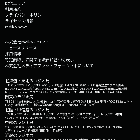
配信エリア
利用規約
プライバシーポリシー
ライセンス情報
radiko news
株式会社radikoについて
ニュースリリース
採用情報
特定商取引に関する法律に基づく表示
株式会社メディアプラットフォームラボについて
北海道・東北のラジオ局
ＨＢＣラジオ
ＳＴＶラジオ
AIR-G'（FM北海道）
FM NORTH WAVE
ＲＡＢ青森放送
エフエム青森
IBCラジオ
エフエム岩手
tbcラジオ
Date fm（エフエム仙台）
ABSラジオ
エフエム秋田
YBC山形放送
Rhythm Station エフエム山形
RFCラジオ福島
ふくしまFM
NHK AM（札幌）
NHK AM（仙台）
関東のラジオ局
TBSラジオ
文化放送
ニッポン放送
interfm
TOKYO FM
J-WAVE
ラジオ日本
BAYFM78
NACK5
ＦＭヨコハマ
LuckyFM 茨城放送
CRT栃木放送
RadioBerry
FM GUNMA
NHK AM（東京）
北陸・甲信越のラジオ局
ＢＳＮラジオ
FM NIIGATA
ＫＮＢラジオ
ＦＭとやま
MROラジオ
エフエム石川
FBCラジオ
FM福井
YBSラジオ
FM FUJI
SBCラジオ
ＦＭ長野
NHK AM（東京）
NHK AM（名古屋）
中部のラジオ局
CBCラジオ
東海ラジオ
ぎふチャン
ZIP-FM
FM AICHI
ＦＭ ＧＩＦＵ
SBSラジオ
K-MIX SHIZUOKA
レディオキューブ ＦＭ三重
NHK AM（名古屋）
近畿のラジオ局
ABCラジオ
MBSラジオ
OBCラジオ大阪
FM COCOLO
FM802
FM大阪
ラジオ関西
Kiss FM KOBE