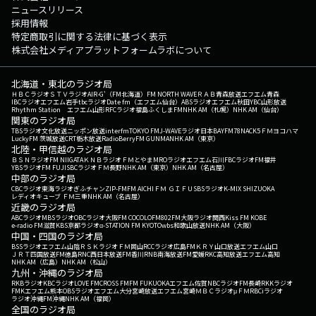
ニュースリリース
採用情報
特定商取引に関する法律に基づく表示
株式会社メディアプラットフォームラボについて
北海道・東北のラジオ局
ＨＢＣラジオ
ＳＴＶラジオ
AIR-G'（FM北海道）
FM NORTH WAVE
ＲＡＢ青森放送
エフエム青森
IBCラジオ
エフエム岩手
tbcラジオ
Date fm（エフエム仙台）
ABSラジオ
エフエム秋田
YBC山形放送
Rhythm Station エフエム山形
RFCラジオ福島
ふくしまFM
NHK AM（札幌）
NHK AM（仙台）
関東のラジオ局
TBSラジオ
文化放送
ニッポン放送
interfm
TOKYO FM
J-WAVE
ラジオ日本
BAYFM78
NACK5
ＦＭヨコハマ
LuckyFM 茨城放送
CRT栃木放送
RadioBerry
FM GUNMA
NHK AM（東京）
北陸・甲信越のラジオ局
ＢＳＮラジオ
FM NIIGATA
ＫＮＢラジオ
ＦＭとやま
MROラジオ
エフエム石川
FBCラジオ
FM福井
YBSラジオ
FM FUJI
SBCラジオ
ＦＭ長野
NHK AM（東京）
NHK AM（名古屋）
中部のラジオ局
CBCラジオ
東海ラジオ
ぎふチャン
ZIP-FM
FM AICHI
ＦＭ ＧＩＦＵ
SBSラジオ
K-MIX SHIZUOKA
レディオキューブ ＦＭ三重
NHK AM（名古屋）
近畿のラジオ局
ABCラジオ
MBSラジオ
OBCラジオ大阪
FM COCOLO
FM802
FM大阪
ラジオ関西
Kiss FM KOBE
e-radio FM滋賀
KBS京都ラジオ
α-STATION FM KYOTO
wbs和歌山放送
NHK AM（大阪）
中国・四国のラジオ局
BSSラジオ
エフエム山陰
ＲＳＫラジオ
ＦＭ岡山
RCCラジオ
広島FM
ＫＲＹ山口放送
エフエム山口
ＪＲＴ四国放送
FM徳島
RNC西日本放送
FM香川
RNB南海放送
FM愛媛
RKC高知放送
エフエム高知
NHK AM（広島）
NHK AM（松山）
九州・沖縄のラジオ局
RKBラジオ
KBCラジオ
LOVE FM
CROSS FM
FM FUKUOKA
エフエム佐賀
NBCラジオ
FM長崎
RKKラジオ
FMKエフエム熊本
OBSラジオ
エフエム大分
宮崎放送
エフエム宮崎
ＭＢＣラジオ
μＦＭ
RBCiラジオ
ラジオ沖縄
FM沖縄
NHK AM（福岡）
全国のラジオ局