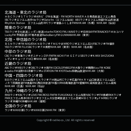
北海道・東北のラジオ局
ＨＢＣラジオ
ＳＴＶラジオ
AIR-G'（FM北海道）
FM NORTH WAVE
ＲＡＢ青森放送
エフエム青森
IBCラジオ
エフエム岩手
tbcラジオ
Date fm（エフエム仙台）
ABSラジオ
エフエム秋田
YBC山形放送
Rhythm Station エフエム山形
RFCラジオ福島
ふくしまFM
NHK AM（札幌）
NHK AM（仙台）
関東のラジオ局
TBSラジオ
文化放送
ニッポン放送
interfm
TOKYO FM
J-WAVE
ラジオ日本
BAYFM78
NACK5
ＦＭヨコハマ
LuckyFM 茨城放送
CRT栃木放送
RadioBerry
FM GUNMA
NHK AM（東京）
北陸・甲信越のラジオ局
ＢＳＮラジオ
FM NIIGATA
ＫＮＢラジオ
ＦＭとやま
MROラジオ
エフエム石川
FBCラジオ
FM福井
YBSラジオ
FM FUJI
SBCラジオ
ＦＭ長野
NHK AM（東京）
NHK AM（名古屋）
中部のラジオ局
CBCラジオ
東海ラジオ
ぎふチャン
ZIP-FM
FM AICHI
ＦＭ ＧＩＦＵ
SBSラジオ
K-MIX SHIZUOKA
レディオキューブ ＦＭ三重
NHK AM（名古屋）
近畿のラジオ局
ABCラジオ
MBSラジオ
OBCラジオ大阪
FM COCOLO
FM802
FM大阪
ラジオ関西
Kiss FM KOBE
e-radio FM滋賀
KBS京都ラジオ
α-STATION FM KYOTO
wbs和歌山放送
NHK AM（大阪）
中国・四国のラジオ局
BSSラジオ
エフエム山陰
ＲＳＫラジオ
ＦＭ岡山
RCCラジオ
広島FM
ＫＲＹ山口放送
エフエム山口
ＪＲＴ四国放送
FM徳島
RNC西日本放送
FM香川
RNB南海放送
FM愛媛
RKC高知放送
エフエム高知
NHK AM（広島）
NHK AM（松山）
九州・沖縄のラジオ局
RKBラジオ
KBCラジオ
LOVE FM
CROSS FM
FM FUKUOKA
エフエム佐賀
NBCラジオ
FM長崎
RKKラジオ
FMKエフエム熊本
OBSラジオ
エフエム大分
宮崎放送
エフエム宮崎
ＭＢＣラジオ
μＦＭ
RBCiラジオ
ラジオ沖縄
FM沖縄
NHK AM（福岡）
全国のラジオ局
ラジオNIKKEI第1
ラジオNIKKEI第2
NHK FM（東京）
Copyright © radiko co., Ltd. All rights reserved