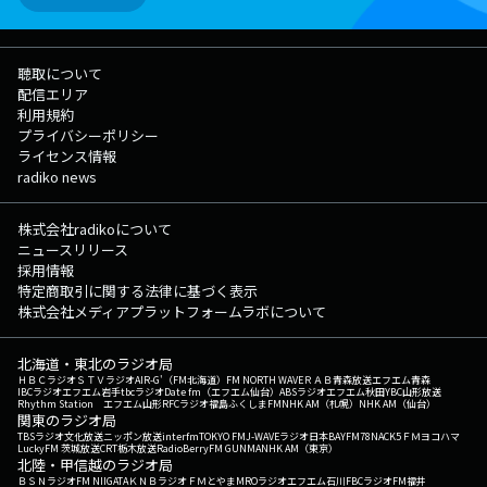
聴取について
配信エリア
利用規約
プライバシーポリシー
ライセンス情報
radiko news
株式会社radikoについて
ニュースリリース
採用情報
特定商取引に関する法律に基づく表示
株式会社メディアプラットフォームラボについて
北海道・東北のラジオ局
ＨＢＣラジオ
ＳＴＶラジオ
AIR-G'（FM北海道）
FM NORTH WAVE
ＲＡＢ青森放送
エフエム青森
IBCラジオ
エフエム岩手
tbcラジオ
Date fm（エフエム仙台）
ABSラジオ
エフエム秋田
YBC山形放送
Rhythm Station エフエム山形
RFCラジオ福島
ふくしまFM
NHK AM（札幌）
NHK AM（仙台）
関東のラジオ局
TBSラジオ
文化放送
ニッポン放送
interfm
TOKYO FM
J-WAVE
ラジオ日本
BAYFM78
NACK5
ＦＭヨコハマ
LuckyFM 茨城放送
CRT栃木放送
RadioBerry
FM GUNMA
NHK AM（東京）
北陸・甲信越のラジオ局
ＢＳＮラジオ
FM NIIGATA
ＫＮＢラジオ
ＦＭとやま
MROラジオ
エフエム石川
FBCラジオ
FM福井