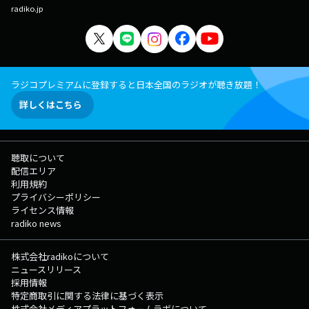
radiko.jp
「Emergence」を発売。2021年は３枚のデジタルシングルをリリー
ス、 そして今年2022年はコロナ禍による２年越しでの『Re: Born 20+2
Anniversary Live -三度目の正直-』という20thアニバーサリーワンマンラ
イブを5/25にSoldOut&大成功させた。 夏におこなったアコースティッ
クライブツアー、年末のEPレコ発ワンマンLIVEなど 精力的にこの
AnniversaryYearを疾走している。
ラジコプレミアムに登録すると日本全国のラジオが聴き放題！
詳しくはこちら
聴取について
配信エリア
利用規約
プライバシーポリシー
ライセンス情報
radiko news
株式会社radikoについて
ニュースリリース
採用情報
特定商取引に関する法律に基づく表示
株式会社メディアプラットフォームラボについて