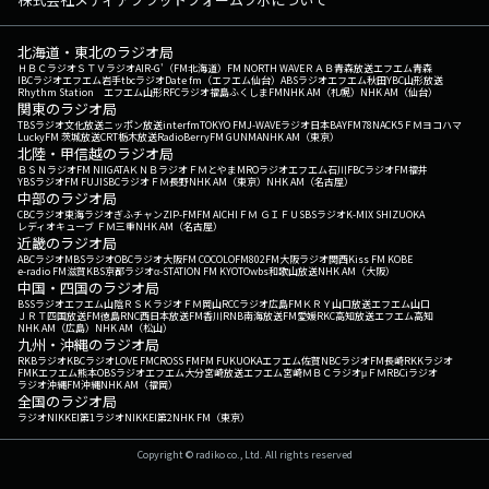
北海道・東北のラジオ局
ＨＢＣラジオ
ＳＴＶラジオ
AIR-G'（FM北海道）
FM NORTH WAVE
ＲＡＢ青森放送
エフエム青森
IBCラジオ
エフエム岩手
tbcラジオ
Date fm（エフエム仙台）
ABSラジオ
エフエム秋田
YBC山形放送
Rhythm Station エフエム山形
RFCラジオ福島
ふくしまFM
NHK AM（札幌）
NHK AM（仙台）
関東のラジオ局
TBSラジオ
文化放送
ニッポン放送
interfm
TOKYO FM
J-WAVE
ラジオ日本
BAYFM78
NACK5
ＦＭヨコハマ
LuckyFM 茨城放送
CRT栃木放送
RadioBerry
FM GUNMA
NHK AM（東京）
北陸・甲信越のラジオ局
ＢＳＮラジオ
FM NIIGATA
ＫＮＢラジオ
ＦＭとやま
MROラジオ
エフエム石川
FBCラジオ
FM福井
YBSラジオ
FM FUJI
SBCラジオ
ＦＭ長野
NHK AM（東京）
NHK AM（名古屋）
中部のラジオ局
CBCラジオ
東海ラジオ
ぎふチャン
ZIP-FM
FM AICHI
ＦＭ ＧＩＦＵ
SBSラジオ
K-MIX SHIZUOKA
レディオキューブ ＦＭ三重
NHK AM（名古屋）
近畿のラジオ局
ABCラジオ
MBSラジオ
OBCラジオ大阪
FM COCOLO
FM802
FM大阪
ラジオ関西
Kiss FM KOBE
e-radio FM滋賀
KBS京都ラジオ
α-STATION FM KYOTO
wbs和歌山放送
NHK AM（大阪）
中国・四国のラジオ局
BSSラジオ
エフエム山陰
ＲＳＫラジオ
ＦＭ岡山
RCCラジオ
広島FM
ＫＲＹ山口放送
エフエム山口
ＪＲＴ四国放送
FM徳島
RNC西日本放送
FM香川
RNB南海放送
FM愛媛
RKC高知放送
エフエム高知
NHK AM（広島）
NHK AM（松山）
九州・沖縄のラジオ局
RKBラジオ
KBCラジオ
LOVE FM
CROSS FM
FM FUKUOKA
エフエム佐賀
NBCラジオ
FM長崎
RKKラジオ
FMKエフエム熊本
OBSラジオ
エフエム大分
宮崎放送
エフエム宮崎
ＭＢＣラジオ
μＦＭ
RBCiラジオ
ラジオ沖縄
FM沖縄
NHK AM（福岡）
全国のラジオ局
ラジオNIKKEI第1
ラジオNIKKEI第2
NHK FM（東京）
Copyright © radiko co., Ltd. All rights reserved