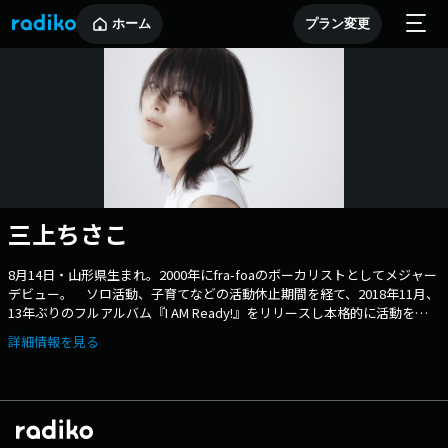
ホーム
プラン変更
三上ちさこ
8月14日・山形県生まれ。2000年にfra-foaのボーカリストとしてメジャー
デビュー。 ソロ活動、子育てなどの活動休止期間を経て、2018年11月、
13年ぶりのフルアルバム『I AM Ready!』をリリースし本格的に活動を再
開。2019年は「LIGHT&SHADOW」という光と影の世界観をコンセプトに
詳細情報を見る
掲げ、「re:life/ユートピア」、「ヌード/sNow letteR」の2枚のシングル
を発売。さらに、NHKBS-1『ワースポ×MLB』のエンディングテーマ曲
『TRAJECTORY-キセキ-』を配信リリースした。ライブも精力的に行
い、 ワンマンツアーのほか、対バンツアーも敢行。2020年は、fra-foa
デビューから20周年を迎え、 “Re:Born20”という新たなキービジュアル
を作成し、8月に両A面シングルを、10月に約2年ぶりのフルアルバム