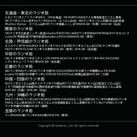
北海道・東北のラジオ局
ＨＢＣラジオ
ＳＴＶラジオ
AIR-G'（FM北海道）
FM NORTH WAVE
ＲＡＢ青森放送
エフエム青森
IBCラジオ
エフエム岩手
tbcラジオ
Date fm（エフエム仙台）
ABSラジオ
エフエム秋田
YBC山形放送
Rhythm Station エフエム山形
RFCラジオ福島
ふくしまFM
NHK AM（札幌）
NHK AM（仙台）
関東のラジオ局
TBSラジオ
文化放送
ニッポン放送
interfm
TOKYO FM
J-WAVE
ラジオ日本
BAYFM78
NACK5
ＦＭヨコハマ
LuckyFM 茨城放送
CRT栃木放送
RadioBerry
FM GUNMA
NHK AM（東京）
北陸・甲信越のラジオ局
ＢＳＮラジオ
FM NIIGATA
ＫＮＢラジオ
ＦＭとやま
MROラジオ
エフエム石川
FBCラジオ
FM福井
YBSラジオ
FM FUJI
SBCラジオ
ＦＭ長野
NHK AM（東京）
NHK AM（名古屋）
中部のラジオ局
CBCラジオ
東海ラジオ
ぎふチャン
ZIP-FM
FM AICHI
ＦＭ ＧＩＦＵ
SBSラジオ
K-MIX SHIZUOKA
レディオキューブ ＦＭ三重
NHK AM（名古屋）
近畿のラジオ局
ABCラジオ
MBSラジオ
OBCラジオ大阪
FM COCOLO
FM802
FM大阪
ラジオ関西
Kiss FM KOBE
e-radio FM滋賀
KBS京都ラジオ
α-STATION FM KYOTO
wbs和歌山放送
NHK AM（大阪）
中国・四国のラジオ局
BSSラジオ
エフエム山陰
ＲＳＫラジオ
ＦＭ岡山
RCCラジオ
広島FM
ＫＲＹ山口放送
エフエム山口
ＪＲＴ四国放送
FM徳島
RNC西日本放送
FM香川
RNB南海放送
FM愛媛
RKC高知放送
エフエム高知
NHK AM（広島）
NHK AM（松山）
九州・沖縄のラジオ局
RKBラジオ
KBCラジオ
LOVE FM
CROSS FM
FM FUKUOKA
エフエム佐賀
NBCラジオ
FM長崎
RKKラジオ
FMKエフエム熊本
OBSラジオ
エフエム大分
宮崎放送
エフエム宮崎
ＭＢＣラジオ
μＦＭ
RBCiラジオ
ラジオ沖縄
FM沖縄
NHK AM（福岡）
全国のラジオ局
ラジオNIKKEI第1
ラジオNIKKEI第2
NHK FM（東京）
Copyright © radiko co., Ltd. All rights reserved